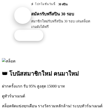
30 สปิน
โปรโมชั่นวันนี้
สมัครรับฟรีสปิน 30 รอบ
สมาชิกใหม่รับฟรีสปิน 30 รอบ เล่นสล็อต
เกมดังได้ฟรี
รับโปรนี้
👑 โบนัสสมาชิกใหม่ คนมาใหม่
ฝากครั้งแรก รับ 95% สูงสุด 15000 บาท
ดูทัวร์นาเมนต์
สล็อตจัดแข่งทุกเดือน รางวัลรวมหลักล้าน! ระบบทัวร์นาเมนต์