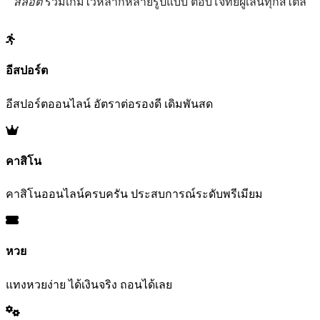
สล็อต
รวมเกมไว้หลากหลายรูปแบบ ตอบโจทย์ผู้เล่นทุกสไตล์
อีสปอร์ต
อีสปอร์ตออนไลน์ อัตราต่อรองดี เดิมพันสด
คาสิโน
คาสิโนออนไลน์ครบครัน ประสบการณ์ระดับพรีเมียม
หวย
แทงหวยง่าย ได้เงินจริง ถอนได้เลย