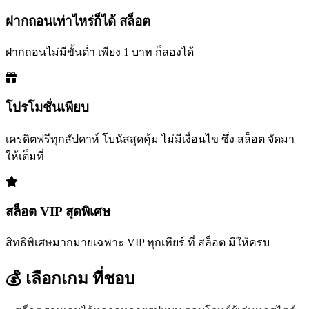
ฝากถอนเท่าไหร่ก็ได้ สล็อต
ฝากถอนไม่มีขั้นต่ำ เพียง 1 บาท ก็ลองได้
โปรโมชั่นเพียบ
เครดิตฟรีทุกสัปดาห์ โบนัสสุดคุ้ม ไม่มีเงื่อนไข ซึ่ง สล็อต จัดมา
ให้เต็มที่
สล็อต VIP สุดพิเศษ
สิทธิพิเศษมากมายเฉพาะ VIP ทุกเทียร์ ที่ สล็อต มีให้ครบ
💰 เลือกเกม
ที่ชอบ