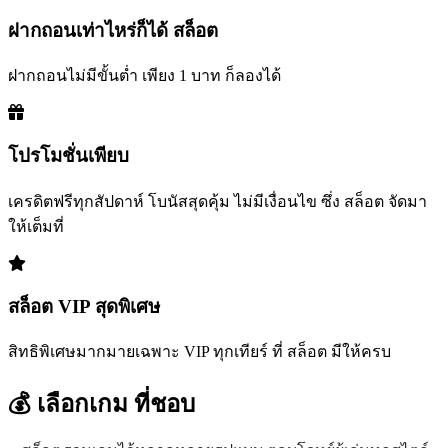
ฝากถอนเท่าไหร่ก็ได้ สล็อต
ฝากถอนไม่มีขั้นต่ำ เพียง 1 บาท ก็ลองได้
โปรโมชั่นเพียบ
เครดิตฟรีทุกสัปดาห์ โบนัสสุดคุ้ม ไม่มีเงื่อนไข ซึ่ง สล็อต จัดมา
ให้เต็มที่
สล็อต VIP สุดพิเศษ
สิทธิพิเศษมากมายเฉพาะ VIP ทุกเทียร์ ที่ สล็อต มีให้ครบ
💰 เลือกเกม
ที่ชอบ