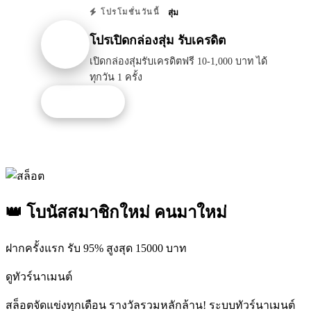
สุ่ม
โปรโมชั่นวันนี้
โปรเปิดกล่องสุ่ม รับเครดิต
เปิดกล่องสุ่มรับเครดิตฟรี 10-1,000 บาท ได้
ทุกวัน 1 ครั้ง
รับโปรนี้
👑 โบนัสสมาชิกใหม่ คนมาใหม่
ฝากครั้งแรก รับ 95% สูงสุด 15000 บาท
ดูทัวร์นาเมนต์
สล็อตจัดแข่งทุกเดือน รางวัลรวมหลักล้าน! ระบบทัวร์นาเมนต์