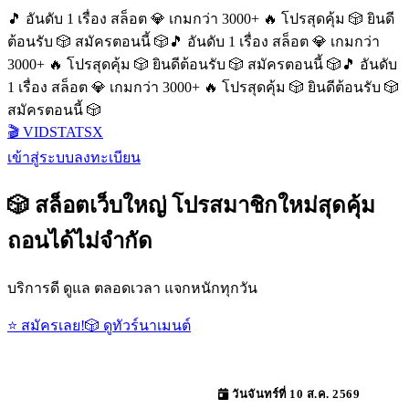
🎵 อันดับ 1 เรื่อง สล็อต 💎 เกมกว่า 3000+ 🔥 โปรสุดคุ้ม 🎲 ยินดี
ต้อนรับ 🎲 สมัครตอนนี้ 🎲
🎵 อันดับ 1 เรื่อง สล็อต 💎 เกมกว่า
3000+ 🔥 โปรสุดคุ้ม 🎲 ยินดีต้อนรับ 🎲 สมัครตอนนี้ 🎲
🎵 อันดับ
1 เรื่อง สล็อต 💎 เกมกว่า 3000+ 🔥 โปรสุดคุ้ม 🎲 ยินดีต้อนรับ 🎲
สมัครตอนนี้ 🎲
🎬 VIDSTATSX
เข้าสู่ระบบ
ลงทะเบียน
🎲 สล็อตเว็บใหญ่ โปรสมาชิกใหม่สุดคุ้ม
ถอนได้ไม่จำกัด
บริการดี ดูแล ตลอดเวลา แจกหนักทุกวัน
⭐ สมัครเลย!
🎲 ดูทัวร์นาเมนต์
วันจันทร์ที่ 10 ส.ค. 2569