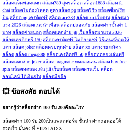
สล็อตแจ็คพอตแตก
สล็อต789
สูตรสล็อต
สล็อต1688
สล็อต fa
chai
สล็อตไม่ต้องโหลด
สูตรสล็อต pg
สล็อตรีวิว
สล็อตซื้อฟรีส
ปิน
สล็อต pg เครดิตฟรี
สล็อต ace333
สล็อต xo เว็บตรง
สล็อตมา
แรง 2026
สล็อตแนะนำเพื่อน
สล็อตปลอดภัย
สล็อตฝากขั้นต่ำ 1
บาท
สล็อตค่ายนอก
สล็อตแตกง่าย jili
เว็บสล็อตมาแรง 2026
สล็อตเครดิตฟรี 150
สล็อตเครดิตฟรี ไม่ต้องแชร์
วิธีเล่นสล็อตให้
แตก
สล็อต joker
สล็อตครบทุกค่าย
สล็อต xo แตกง่าย
สมัคร
สล็อต
สล็อต mega888
สล็อตเครดิตฟรี 50
สล็อตทดลองเล่นฟรี
สล็อตแตกง่าย joker
สล็อต pragmatic ทดลองเล่น
สล็อต buy free
spin
สล็อตทดลองเล่น jili
เว็บสล็อต
สล็อตผ่านเว็บ
สล็อต
ออนไลน์ ได้เงินจริง
สล็อตมือถือ
💥 ข้อสงสัย
ตอบได้
อยากรู้ว่าสล็อตฝาก 100 รับ 200คืออะไร?
สล็อตฝาก 100 รับ 200เป็นแพลตฟอร์ม ชั้นนำ ฝากถอนออโต้
รวดเร็ว มั่นคง ที่ VIDSTATSX