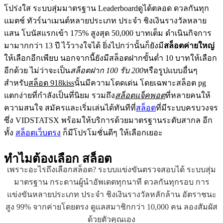
โปร่งใส ระบบสุ่มมาตรฐาน Leaderboardดูได้ตลอด ดวลกันทุก
แมตช์ ทัวร์นาเมนต์หลายประเภท ประจำ ชิงเงินรางวัลหลาย
แสน โบนัสแรกเข้า 175% สูงสุด 50,000 บาทเต็ม ดำเนินกิจการ
มามากกว่า 13 ปี ไว้วางใจได้ ยิ่งไปกว่านั้นก็ยังมี
สล็อตค่ายใหญ่
ให้เลือกอีกเพียบ นอกจากนี้ยังมีสล็อตฝากขั้นต่ำ 10 บาทให้เลือก
อีกด้วย ไม่ว่าจะเป็น
สล็อตฝาก 100 รับ 200
หรือรูปแบบอื่นๆ
สำหรับ
สล็อต 918kiss
นั้นมีความโดดเด่น โดยเฉพาะสล็อต pg
แตกง่ายที่กำลังเป็นที่นิยม รวมถึง
สล็อตแจ็คพอต
ที่หลายคนให้
ความสนใจ สมัครและเริ่มเล่นได้ทันทีที่
สล็อต
ที่มีระบบครบวงจร
ซึ่ง VIDSTATSX พร้อมให้บริการด้วยมาตรฐานระดับสากล อีก
ทั้ง
สล็อตเว็บตรง
ก็มีโปรโมชั่นดีๆ ให้เลือกเยอะ
ทำไมต้องเลือก
สล็อต
เพราะอะไรถึงเลือกสล็อต? ระบบแข่งขันตรวจสอบได้ ระบบสุ่ม
มาตรฐาน กระดานผู้นำอัพเดตทุกนาที ดวลกันทุกรอบ การ
แข่งขันหลายประเภท ประจำ ชิงเงินรางวัลหลักล้าน อัตราชนะ
สูง 99% จากค่ายโดยตรง ดูแลสมาชิกกว่า 10,000 คน ลองสัมผัส
ด้วยตัวคุณเอง