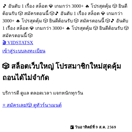
🎵 อันดับ 1 เรื่อง สล็อต 💎 เกมกว่า 3000+ 🔥 โปรสุดคุ้ม 🎲 ยินดี
ต้อนรับ 🎲 สมัครตอนนี้ 🎲
🎵 อันดับ 1 เรื่อง สล็อต 💎 เกมกว่า
3000+ 🔥 โปรสุดคุ้ม 🎲 ยินดีต้อนรับ 🎲 สมัครตอนนี้ 🎲
🎵 อันดับ
1 เรื่อง สล็อต 💎 เกมกว่า 3000+ 🔥 โปรสุดคุ้ม 🎲 ยินดีต้อนรับ 🎲
สมัครตอนนี้ 🎲
🎬 VIDSTATSX
เข้าสู่ระบบ
ลงทะเบียน
🎲 สล็อตเว็บใหญ่ โปรสมาชิกใหม่สุดคุ้ม
ถอนได้ไม่จำกัด
บริการดี ดูแล ตลอดเวลา แจกหนักทุกวัน
⭐ สมัครเลย!
🎲 ดูทัวร์นาเมนต์
วันอาทิตย์ที่ 9 ส.ค. 2569