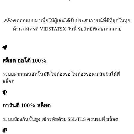
สล็อต
ออกแบบมาเพื่อให้ผู้เล่นได้รับประสบการณ์ที่ดีที่สุดในทุก
ด้าน สมัครที่ VIDSTATSX วันนี้ รับสิทธิพิเศษมากมาย
สล็อต ออโต้ 100%
ระบบฝากถอนอัตโนมัติ ไม่ต้องรอ ไม่ต้องรอคน สัมผัสได้ที่
สล็อต
การันตี 100% สล็อต
ระบบป้องกันขั้นสูง เข้ารหัสด้วย SSL/TLS ครบจบที่ สล็อต