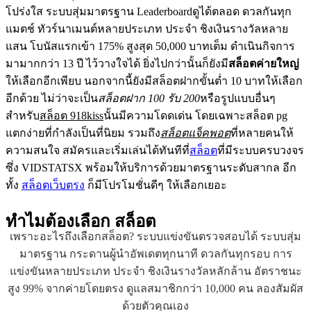
โปร่งใส ระบบสุ่มมาตรฐาน Leaderboardดูได้ตลอด ดวลกันทุก
แมตช์ ทัวร์นาเมนต์หลายประเภท ประจำ ชิงเงินรางวัลหลาย
แสน โบนัสแรกเข้า 175% สูงสุด 50,000 บาทเต็ม ดำเนินกิจการ
มามากกว่า 13 ปี ไว้วางใจได้ ยิ่งไปกว่านั้นก็ยังมี
สล็อตค่ายใหญ่
ให้เลือกอีกเพียบ นอกจากนี้ยังมีสล็อตฝากขั้นต่ำ 10 บาทให้เลือก
อีกด้วย ไม่ว่าจะเป็น
สล็อตฝาก 100 รับ 200
หรือรูปแบบอื่นๆ
สำหรับ
สล็อต 918kiss
นั้นมีความโดดเด่น โดยเฉพาะสล็อต pg
แตกง่ายที่กำลังเป็นที่นิยม รวมถึง
สล็อตแจ็คพอต
ที่หลายคนให้
ความสนใจ สมัครและเริ่มเล่นได้ทันทีที่
สล็อต
ที่มีระบบครบวงจร
ซึ่ง VIDSTATSX พร้อมให้บริการด้วยมาตรฐานระดับสากล อีก
ทั้ง
สล็อตเว็บตรง
ก็มีโปรโมชั่นดีๆ ให้เลือกเยอะ
ทำไมต้องเลือก
สล็อต
เพราะอะไรถึงเลือกสล็อต? ระบบแข่งขันตรวจสอบได้ ระบบสุ่ม
มาตรฐาน กระดานผู้นำอัพเดตทุกนาที ดวลกันทุกรอบ การ
แข่งขันหลายประเภท ประจำ ชิงเงินรางวัลหลักล้าน อัตราชนะ
สูง 99% จากค่ายโดยตรง ดูแลสมาชิกกว่า 10,000 คน ลองสัมผัส
ด้วยตัวคุณเอง