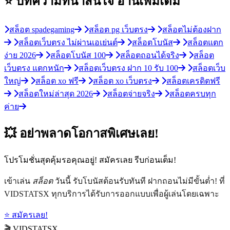
⭐ บทความที่น่าสนใจ
อ่านเพิ่มเติม
สล็อต spadegaming
สล็อต pg เว็บตรง
สล็อตไม่ต้องฝาก
สล็อตเว็บตรง ไม่ผ่านเอเย่นต์
สล็อตโบนัส
สล็อตแตก
ง่าย 2026
สล็อตโบนัส 100
สล็อตถอนได้จริง
สล็อต
เว็บตรง แตกหนัก
สล็อตเว็บตรง ฝาก 10 รับ 100
สล็อตเว็บ
ใหญ่
สล็อต xo ฟรี
สล็อต xo เว็บตรง
สล็อตเครดิตฟรี
สล็อตใหม่ล่าสุด 2026
สล็อตจ่ายจริง
สล็อตครบทุก
ค่าย
💥 อย่าพลาดโอกาสพิเศษเลย!
โปรโมชั่นสุดคุ้มรอคุณอยู่! สมัครเลย รีบก่อนเต็ม!
เข้าเล่น
สล็อต
วันนี้ รับโบนัสต้อนรับทันที ฝากถอนไม่มีขั้นต่ำ! ที่
VIDSTATSX ทุกบริการได้รับการออกแบบเพื่อผู้เล่นโดยเฉพาะ
⭐ สมัครเลย!
🎬 VIDSTATSX