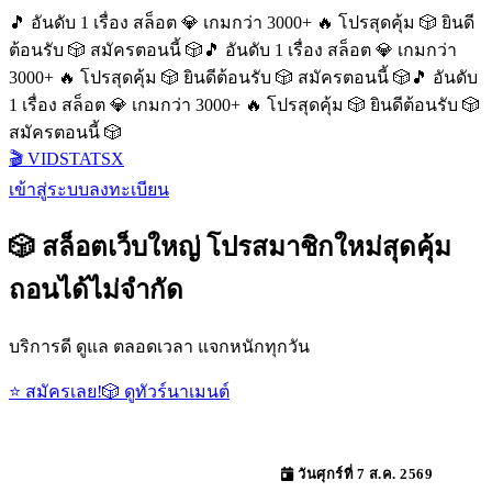
🎵 อันดับ 1 เรื่อง สล็อต 💎 เกมกว่า 3000+ 🔥 โปรสุดคุ้ม 🎲 ยินดี
ต้อนรับ 🎲 สมัครตอนนี้ 🎲
🎵 อันดับ 1 เรื่อง สล็อต 💎 เกมกว่า
3000+ 🔥 โปรสุดคุ้ม 🎲 ยินดีต้อนรับ 🎲 สมัครตอนนี้ 🎲
🎵 อันดับ
1 เรื่อง สล็อต 💎 เกมกว่า 3000+ 🔥 โปรสุดคุ้ม 🎲 ยินดีต้อนรับ 🎲
สมัครตอนนี้ 🎲
🎬 VIDSTATSX
เข้าสู่ระบบ
ลงทะเบียน
🎲 สล็อตเว็บใหญ่ โปรสมาชิกใหม่สุดคุ้ม
ถอนได้ไม่จำกัด
บริการดี ดูแล ตลอดเวลา แจกหนักทุกวัน
⭐ สมัครเลย!
🎲 ดูทัวร์นาเมนต์
วันศุกร์ที่ 7 ส.ค. 2569