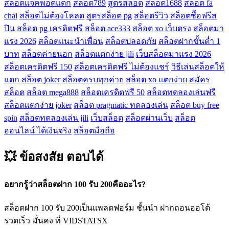
สล็อตแจ็คพอตแตก
สล็อต789
สูตรสล็อต
สล็อต1688
สล็อต fa
chai
สล็อตไม่ต้องโหลด
สูตรสล็อต pg
สล็อตรีวิว
สล็อตซื้อฟรีส
ปิน
สล็อต pg เครดิตฟรี
สล็อต ace333
สล็อต xo เว็บตรง
สล็อตมา
แรง 2026
สล็อตแนะนำเพื่อน
สล็อตปลอดภัย
สล็อตฝากขั้นต่ำ 1
บาท
สล็อตค่ายนอก
สล็อตแตกง่าย jili
เว็บสล็อตมาแรง 2026
สล็อตเครดิตฟรี 150
สล็อตเครดิตฟรี ไม่ต้องแชร์
วิธีเล่นสล็อตให้
แตก
สล็อต joker
สล็อตครบทุกค่าย
สล็อต xo แตกง่าย
สมัคร
สล็อต
สล็อต mega888
สล็อตเครดิตฟรี 50
สล็อตทดลองเล่นฟรี
สล็อตแตกง่าย joker
สล็อต pragmatic ทดลองเล่น
สล็อต buy free
spin
สล็อตทดลองเล่น jili
เว็บสล็อต
สล็อตผ่านเว็บ
สล็อต
ออนไลน์ ได้เงินจริง
สล็อตมือถือ
💥 ข้อสงสัย
ตอบได้
อยากรู้ว่าสล็อตฝาก 100 รับ 200คืออะไร?
สล็อตฝาก 100 รับ 200เป็นแพลตฟอร์ม ชั้นนำ ฝากถอนออโต้
รวดเร็ว มั่นคง ที่ VIDSTATSX