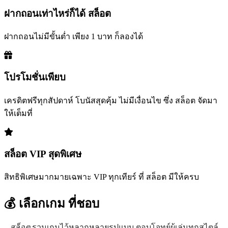
ฝากถอนเท่าไหร่ก็ได้ สล็อต
ฝากถอนไม่มีขั้นต่ำ เพียง 1 บาท ก็ลองได้
โปรโมชั่นเพียบ
เครดิตฟรีทุกสัปดาห์ โบนัสสุดคุ้ม ไม่มีเงื่อนไข ซึ่ง สล็อต จัดมา
ให้เต็มที่
สล็อต VIP สุดพิเศษ
สิทธิพิเศษมากมายเฉพาะ VIP ทุกเทียร์ ที่ สล็อต มีให้ครบ
💰 เลือกเกม
ที่ชอบ
สล็อต
รวมเกมไว้หลากหลายรูปแบบ ตอบโจทย์ผู้เล่นทุกสไตล์