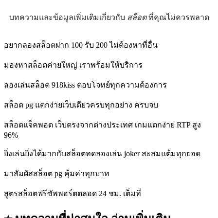
บทความและข้อมูลเพิ่มเติมเกี่ยวกับ
สล็อต
ที่คุณไม่ควรพลาด
อยากลองสล็อตฝาก 100 รับ 200 ไม่ต้องหาที่อื่น
มองหาสล็อตค่ายใหญ่ เราพร้อมให้บริการ
ลองเล่นสล็อต 918kiss ตอบโจทย์ทุกความต้องการ
สล็อต pg แตกง่ายเว็บเดียวครบทุกอย่าง ครบจบ
สล็อตแจ็คพอต เว็บตรงจากต่างประเทศ เกมแตกง่าย RTP สูง
96%
ยิ่งเล่นยิ่งได้มากกับสล็อตทดลองเล่น joker สะสมแต้มทุกยอด
มาสัมผัสสล็อต pg คุ้มค่าทุกบาท
สูตรสล็อตฟรีซัพพอร์ตตลอด 24 ชม. เต็มที่