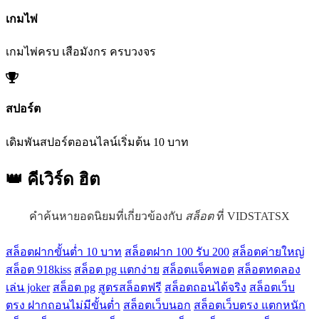
เกมไพ่
เกมไพ่ครบ เสือมังกร ครบวงจร
สปอร์ต
เดิมพันสปอร์ตออนไลน์เริ่มต้น 10 บาท
👑 คีเวิร์ด
ฮิต
คำค้นหายอดนิยมที่เกี่ยวข้องกับ
สล็อต
ที่ VIDSTATSX
สล็อตฝากขั้นต่ำ 10 บาท
สล็อตฝาก 100 รับ 200
สล็อตค่ายใหญ่
สล็อต 918kiss
สล็อต pg แตกง่าย
สล็อตแจ็คพอต
สล็อตทดลอง
เล่น joker
สล็อต pg
สูตรสล็อตฟรี
สล็อตถอนได้จริง
สล็อตเว็บ
ตรง ฝากถอนไม่มีขั้นต่ำ
สล็อตเว็บนอก
สล็อตเว็บตรง แตกหนัก