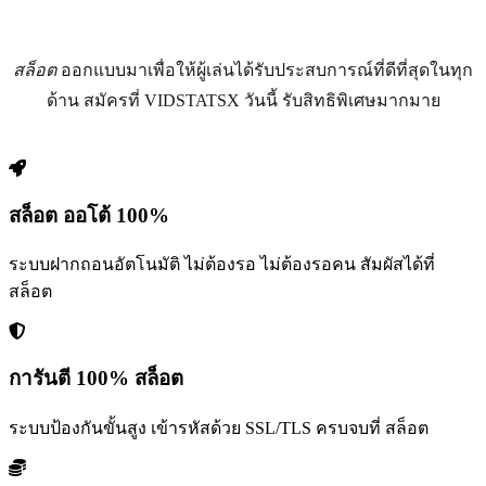
สล็อต
ออกแบบมาเพื่อให้ผู้เล่นได้รับประสบการณ์ที่ดีที่สุดในทุก
ด้าน สมัครที่ VIDSTATSX วันนี้ รับสิทธิพิเศษมากมาย
สล็อต ออโต้ 100%
ระบบฝากถอนอัตโนมัติ ไม่ต้องรอ ไม่ต้องรอคน สัมผัสได้ที่
สล็อต
การันตี 100% สล็อต
ระบบป้องกันขั้นสูง เข้ารหัสด้วย SSL/TLS ครบจบที่ สล็อต