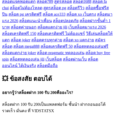
สล็อตแจ็คพอตแตก
สล็อต789
สูตรสล็อต
สล็อต1688
สล็อต fa
chai
สล็อตไม่ต้องโหลด
สูตรสล็อต pg
สล็อตรีวิว
สล็อตซื้อฟรีส
ปิน
สล็อต pg เครดิตฟรี
สล็อต ace333
สล็อต xo เว็บตรง
สล็อตมา
แรง 2026
สล็อตแนะนำเพื่อน
สล็อตปลอดภัย
สล็อตฝากขั้นต่ำ 1
บาท
สล็อตค่ายนอก
สล็อตแตกง่าย jili
เว็บสล็อตมาแรง 2026
สล็อตเครดิตฟรี 150
สล็อตเครดิตฟรี ไม่ต้องแชร์
วิธีเล่นสล็อตให้
แตก
สล็อต joker
สล็อตครบทุกค่าย
สล็อต xo แตกง่าย
สมัคร
สล็อต
สล็อต mega888
สล็อตเครดิตฟรี 50
สล็อตทดลองเล่นฟรี
สล็อตแตกง่าย joker
สล็อต pragmatic ทดลองเล่น
สล็อต buy free
spin
สล็อตทดลองเล่น jili
เว็บสล็อต
สล็อตผ่านเว็บ
สล็อต
ออนไลน์ ได้เงินจริง
สล็อตมือถือ
💥 ข้อสงสัย
ตอบได้
อยากรู้ว่าสล็อตฝาก 100 รับ 200คืออะไร?
สล็อตฝาก 100 รับ 200เป็นแพลตฟอร์ม ชั้นนำ ฝากถอนออโต้
รวดเร็ว มั่นคง ที่ VIDSTATSX