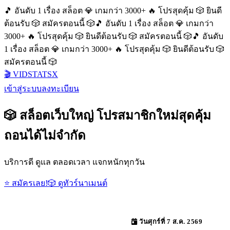
🎵 อันดับ 1 เรื่อง สล็อต 💎 เกมกว่า 3000+ 🔥 โปรสุดคุ้ม 🎲 ยินดี
ต้อนรับ 🎲 สมัครตอนนี้ 🎲
🎵 อันดับ 1 เรื่อง สล็อต 💎 เกมกว่า
3000+ 🔥 โปรสุดคุ้ม 🎲 ยินดีต้อนรับ 🎲 สมัครตอนนี้ 🎲
🎵 อันดับ
1 เรื่อง สล็อต 💎 เกมกว่า 3000+ 🔥 โปรสุดคุ้ม 🎲 ยินดีต้อนรับ 🎲
สมัครตอนนี้ 🎲
🎬 VIDSTATSX
เข้าสู่ระบบ
ลงทะเบียน
🎲 สล็อตเว็บใหญ่ โปรสมาชิกใหม่สุดคุ้ม
ถอนได้ไม่จำกัด
บริการดี ดูแล ตลอดเวลา แจกหนักทุกวัน
⭐ สมัครเลย!
🎲 ดูทัวร์นาเมนต์
วันศุกร์ที่ 7 ส.ค. 2569