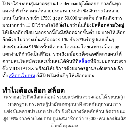
โปร่งใส ระบบสุ่มมาตรฐาน Leaderboardดูได้ตลอด ดวลกันทุก
แมตช์ ทัวร์นาเมนต์หลายประเภท ประจำ ชิงเงินรางวัลหลาย
แสน โบนัสแรกเข้า 175% สูงสุด 50,000 บาทเต็ม ดำเนินกิจการ
มามากกว่า 13 ปี ไว้วางใจได้ ยิ่งไปกว่านั้นก็ยังมี
สล็อตค่ายใหญ่
ให้เลือกอีกเพียบ นอกจากนี้ยังมีสล็อตฝากขั้นต่ำ 10 บาทให้เลือก
อีกด้วย ไม่ว่าจะเป็น
สล็อตฝาก 100 รับ 200
หรือรูปแบบอื่นๆ
สำหรับ
สล็อต 918kiss
นั้นมีความโดดเด่น โดยเฉพาะสล็อต pg
แตกง่ายที่กำลังเป็นที่นิยม รวมถึง
สล็อตแจ็คพอต
ที่หลายคนให้
ความสนใจ สมัครและเริ่มเล่นได้ทันทีที่
สล็อต
ที่มีระบบครบวงจร
ซึ่ง VIDSTATSX พร้อมให้บริการด้วยมาตรฐานระดับสากล อีก
ทั้ง
สล็อตเว็บตรง
ก็มีโปรโมชั่นดีๆ ให้เลือกเยอะ
ทำไมต้องเลือก
สล็อต
เพราะอะไรถึงเลือกสล็อต? ระบบแข่งขันตรวจสอบได้ ระบบสุ่ม
มาตรฐาน กระดานผู้นำอัพเดตทุกนาที ดวลกันทุกรอบ การ
แข่งขันหลายประเภท ประจำ ชิงเงินรางวัลหลักล้าน อัตราชนะ
สูง 99% จากค่ายโดยตรง ดูแลสมาชิกกว่า 10,000 คน ลองสัมผัส
ด้วยตัวคุณเอง