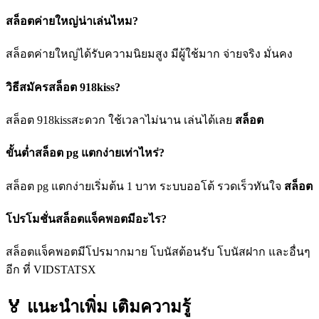
สล็อตค่ายใหญ่น่าเล่นไหม?
สล็อตค่ายใหญ่ได้รับความนิยมสูง มีผู้ใช้มาก จ่ายจริง มั่นคง
วิธีสมัครสล็อต 918kiss?
สล็อต 918kissสะดวก ใช้เวลาไม่นาน เล่นได้เลย
สล็อต
ขั้นต่ำสล็อต pg แตกง่ายเท่าไหร่?
สล็อต pg แตกง่ายเริ่มต้น 1 บาท ระบบออโต้ รวดเร็วทันใจ
สล็อต
โปรโมชั่นสล็อตแจ็คพอตมีอะไร?
สล็อตแจ็คพอตมีโปรมากมาย โบนัสต้อนรับ โบนัสฝาก และอื่นๆ
อีก ที่ VIDSTATSX
🏅 แนะนำเพิ่ม
เติมความรู้