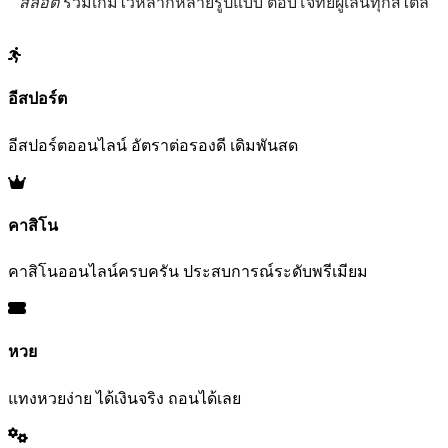
สล็อต
รวมเกมไว้หลากหลายรูปแบบ ตอบโจทย์ผู้เล่นทุกสไตล์
อีสปอร์ต
อีสปอร์ตออนไลน์ อัตราต่อรองดี เดิมพันสด
คาสิโน
คาสิโนออนไลน์ครบครัน ประสบการณ์ระดับพรีเมียม
หวย
แทงหวยง่าย ได้เงินจริง ถอนได้เลย