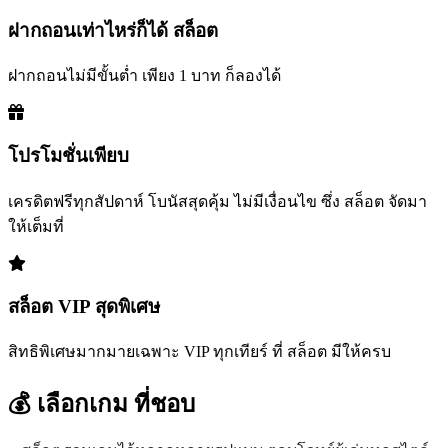
ฝากถอนเท่าไหร่ก็ได้ สล็อต
ฝากถอนไม่มีขั้นต่ำ เพียง 1 บาท ก็ลองได้
โปรโมชั่นเพียบ
เครดิตฟรีทุกสัปดาห์ โบนัสสุดคุ้ม ไม่มีเงื่อนไข ซึ่ง สล็อต จัดมา
ให้เต็มที่
สล็อต VIP สุดพิเศษ
สิทธิพิเศษมากมายเฉพาะ VIP ทุกเทียร์ ที่ สล็อต มีให้ครบ
💰 เลือกเกม
ที่ชอบ