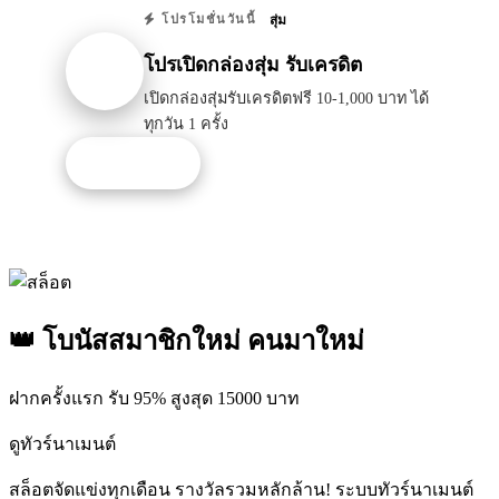
สุ่ม
โปรโมชั่นวันนี้
โปรเปิดกล่องสุ่ม รับเครดิต
เปิดกล่องสุ่มรับเครดิตฟรี 10-1,000 บาท ได้
ทุกวัน 1 ครั้ง
รับโปรนี้
👑 โบนัสสมาชิกใหม่ คนมาใหม่
ฝากครั้งแรก รับ 95% สูงสุด 15000 บาท
ดูทัวร์นาเมนต์
สล็อตจัดแข่งทุกเดือน รางวัลรวมหลักล้าน! ระบบทัวร์นาเมนต์