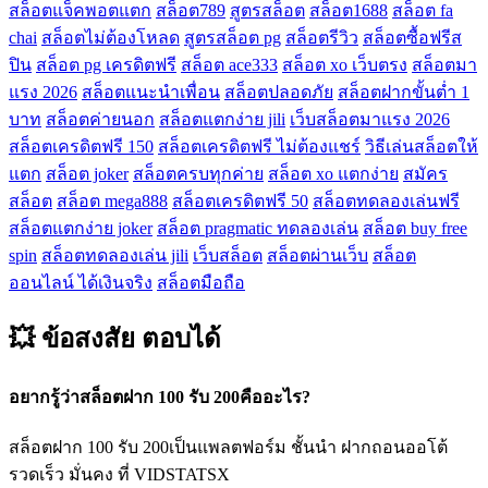
สล็อตแจ็คพอตแตก
สล็อต789
สูตรสล็อต
สล็อต1688
สล็อต fa
chai
สล็อตไม่ต้องโหลด
สูตรสล็อต pg
สล็อตรีวิว
สล็อตซื้อฟรีส
ปิน
สล็อต pg เครดิตฟรี
สล็อต ace333
สล็อต xo เว็บตรง
สล็อตมา
แรง 2026
สล็อตแนะนำเพื่อน
สล็อตปลอดภัย
สล็อตฝากขั้นต่ำ 1
บาท
สล็อตค่ายนอก
สล็อตแตกง่าย jili
เว็บสล็อตมาแรง 2026
สล็อตเครดิตฟรี 150
สล็อตเครดิตฟรี ไม่ต้องแชร์
วิธีเล่นสล็อตให้
แตก
สล็อต joker
สล็อตครบทุกค่าย
สล็อต xo แตกง่าย
สมัคร
สล็อต
สล็อต mega888
สล็อตเครดิตฟรี 50
สล็อตทดลองเล่นฟรี
สล็อตแตกง่าย joker
สล็อต pragmatic ทดลองเล่น
สล็อต buy free
spin
สล็อตทดลองเล่น jili
เว็บสล็อต
สล็อตผ่านเว็บ
สล็อต
ออนไลน์ ได้เงินจริง
สล็อตมือถือ
💥 ข้อสงสัย
ตอบได้
อยากรู้ว่าสล็อตฝาก 100 รับ 200คืออะไร?
สล็อตฝาก 100 รับ 200เป็นแพลตฟอร์ม ชั้นนำ ฝากถอนออโต้
รวดเร็ว มั่นคง ที่ VIDSTATSX