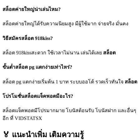
สล็อตค่ายใหญ่น่าเล่นไหม?
สล็อตค่ายใหญ่ได้รับความนิยมสูง มีผู้ใช้มาก จ่ายจริง มั่นคง
วิธีสมัครสล็อต 918kiss?
สล็อต 918kissสะดวก ใช้เวลาไม่นาน เล่นได้เลย
สล็อต
ขั้นต่ำสล็อต pg แตกง่ายเท่าไหร่?
สล็อต pg แตกง่ายเริ่มต้น 1 บาท ระบบออโต้ รวดเร็วทันใจ
สล็อต
โปรโมชั่นสล็อตแจ็คพอตมีอะไร?
สล็อตแจ็คพอตมีโปรมากมาย โบนัสต้อนรับ โบนัสฝาก และอื่นๆ
อีก ที่ VIDSTATSX
🏅 แนะนำเพิ่ม
เติมความรู้