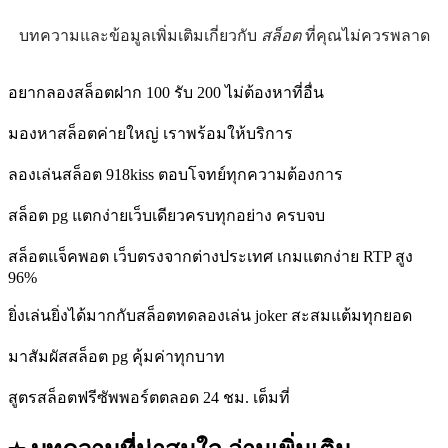
บทความและข้อมูลเพิ่มเติมเกี่ยวกับ
สล็อต
ที่คุณไม่ควรพลาด
อยากลองสล็อตฝาก 100 รับ 200 ไม่ต้องหาที่อื่น
มองหาสล็อตค่ายใหญ่ เราพร้อมให้บริการ
ลองเล่นสล็อต 918kiss ตอบโจทย์ทุกความต้องการ
สล็อต pg แตกง่ายเว็บเดียวครบทุกอย่าง ครบจบ
สล็อตแจ็คพอต เว็บตรงจากต่างประเทศ เกมแตกง่าย RTP สูง
96%
ยิ่งเล่นยิ่งได้มากกับสล็อตทดลองเล่น joker สะสมแต้มทุกยอด
มาสัมผัสสล็อต pg คุ้มค่าทุกบาท
สูตรสล็อตฟรีซัพพอร์ตตลอด 24 ชม. เต็มที่