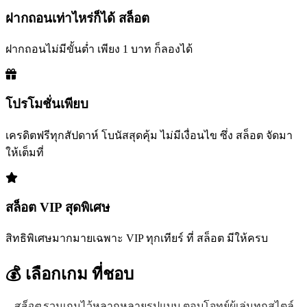
ฝากถอนเท่าไหร่ก็ได้ สล็อต
ฝากถอนไม่มีขั้นต่ำ เพียง 1 บาท ก็ลองได้
โปรโมชั่นเพียบ
เครดิตฟรีทุกสัปดาห์ โบนัสสุดคุ้ม ไม่มีเงื่อนไข ซึ่ง สล็อต จัดมา
ให้เต็มที่
สล็อต VIP สุดพิเศษ
สิทธิพิเศษมากมายเฉพาะ VIP ทุกเทียร์ ที่ สล็อต มีให้ครบ
💰 เลือกเกม
ที่ชอบ
สล็อต
รวมเกมไว้หลากหลายรูปแบบ ตอบโจทย์ผู้เล่นทุกสไตล์