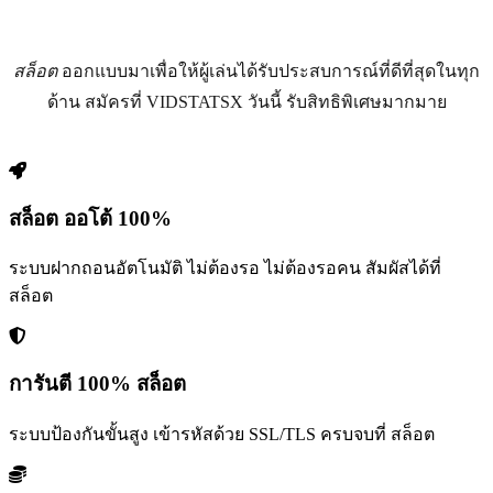
สล็อต
ออกแบบมาเพื่อให้ผู้เล่นได้รับประสบการณ์ที่ดีที่สุดในทุก
ด้าน สมัครที่ VIDSTATSX วันนี้ รับสิทธิพิเศษมากมาย
สล็อต ออโต้ 100%
ระบบฝากถอนอัตโนมัติ ไม่ต้องรอ ไม่ต้องรอคน สัมผัสได้ที่
สล็อต
การันตี 100% สล็อต
ระบบป้องกันขั้นสูง เข้ารหัสด้วย SSL/TLS ครบจบที่ สล็อต