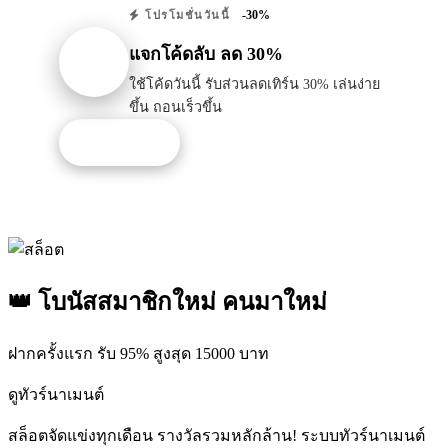
-30%
โปรโมชั่นวันนี้
แจกโค้ดลับ ลด 30%
ใช้โค้ดวันนี้ รับส่วนลดเทิร์น 30% เล่นง่าย
ขึ้น ถอนเร็วขึ้น
รับโปรนี้
👑 โบนัสสมาชิกใหม่ คนมาใหม่
ฝากครั้งแรก รับ 95% สูงสุด 15000 บาท
ดูทัวร์นาเมนต์
สล็อตจัดแข่งทุกเดือน รางวัลรวมหลักล้าน! ระบบทัวร์นาเมนต์