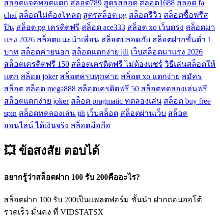
สล็อตแจ็คพอตแตก
สล็อต789
สูตรสล็อต
สล็อต1688
สล็อต fa
chai
สล็อตไม่ต้องโหลด
สูตรสล็อต pg
สล็อตรีวิว
สล็อตซื้อฟรีส
ปิน
สล็อต pg เครดิตฟรี
สล็อต ace333
สล็อต xo เว็บตรง
สล็อตมา
แรง 2026
สล็อตแนะนำเพื่อน
สล็อตปลอดภัย
สล็อตฝากขั้นต่ำ 1
บาท
สล็อตค่ายนอก
สล็อตแตกง่าย jili
เว็บสล็อตมาแรง 2026
สล็อตเครดิตฟรี 150
สล็อตเครดิตฟรี ไม่ต้องแชร์
วิธีเล่นสล็อตให้
แตก
สล็อต joker
สล็อตครบทุกค่าย
สล็อต xo แตกง่าย
สมัคร
สล็อต
สล็อต mega888
สล็อตเครดิตฟรี 50
สล็อตทดลองเล่นฟรี
สล็อตแตกง่าย joker
สล็อต pragmatic ทดลองเล่น
สล็อต buy free
spin
สล็อตทดลองเล่น jili
เว็บสล็อต
สล็อตผ่านเว็บ
สล็อต
ออนไลน์ ได้เงินจริง
สล็อตมือถือ
💥 ข้อสงสัย
ตอบได้
อยากรู้ว่าสล็อตฝาก 100 รับ 200คืออะไร?
สล็อตฝาก 100 รับ 200เป็นแพลตฟอร์ม ชั้นนำ ฝากถอนออโต้
รวดเร็ว มั่นคง ที่ VIDSTATSX