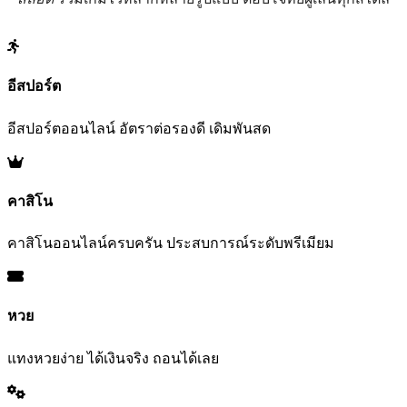
อีสปอร์ต
อีสปอร์ตออนไลน์ อัตราต่อรองดี เดิมพันสด
คาสิโน
คาสิโนออนไลน์ครบครัน ประสบการณ์ระดับพรีเมียม
หวย
แทงหวยง่าย ได้เงินจริง ถอนได้เลย