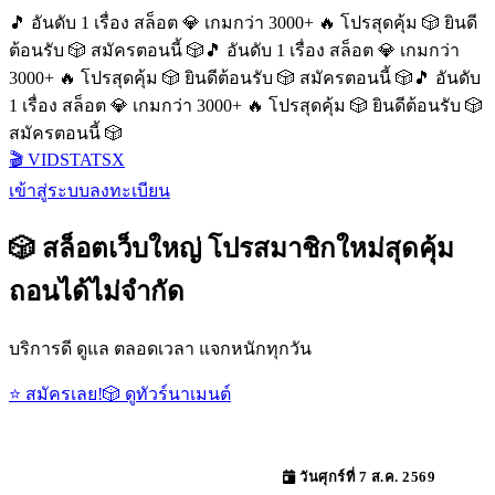
🎵 อันดับ 1 เรื่อง สล็อต 💎 เกมกว่า 3000+ 🔥 โปรสุดคุ้ม 🎲 ยินดี
ต้อนรับ 🎲 สมัครตอนนี้ 🎲
🎵 อันดับ 1 เรื่อง สล็อต 💎 เกมกว่า
3000+ 🔥 โปรสุดคุ้ม 🎲 ยินดีต้อนรับ 🎲 สมัครตอนนี้ 🎲
🎵 อันดับ
1 เรื่อง สล็อต 💎 เกมกว่า 3000+ 🔥 โปรสุดคุ้ม 🎲 ยินดีต้อนรับ 🎲
สมัครตอนนี้ 🎲
🎬 VIDSTATSX
เข้าสู่ระบบ
ลงทะเบียน
🎲 สล็อตเว็บใหญ่ โปรสมาชิกใหม่สุดคุ้ม
ถอนได้ไม่จำกัด
บริการดี ดูแล ตลอดเวลา แจกหนักทุกวัน
⭐ สมัครเลย!
🎲 ดูทัวร์นาเมนต์
วันศุกร์ที่ 7 ส.ค. 2569