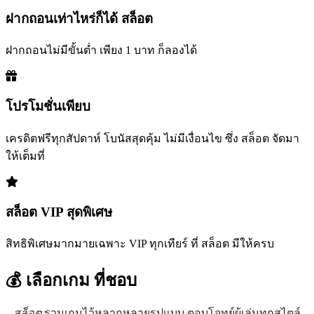
ฝากถอนเท่าไหร่ก็ได้ สล็อต
ฝากถอนไม่มีขั้นต่ำ เพียง 1 บาท ก็ลองได้
โปรโมชั่นเพียบ
เครดิตฟรีทุกสัปดาห์ โบนัสสุดคุ้ม ไม่มีเงื่อนไข ซึ่ง สล็อต จัดมา
ให้เต็มที่
สล็อต VIP สุดพิเศษ
สิทธิพิเศษมากมายเฉพาะ VIP ทุกเทียร์ ที่ สล็อต มีให้ครบ
💰 เลือกเกม
ที่ชอบ
สล็อต
รวมเกมไว้หลากหลายรูปแบบ ตอบโจทย์ผู้เล่นทุกสไตล์