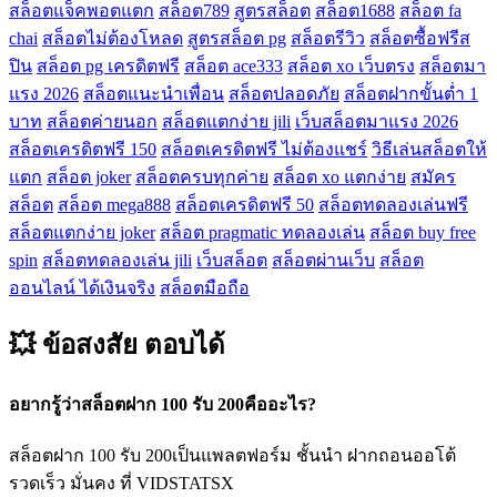
สล็อตแจ็คพอตแตก
สล็อต789
สูตรสล็อต
สล็อต1688
สล็อต fa
chai
สล็อตไม่ต้องโหลด
สูตรสล็อต pg
สล็อตรีวิว
สล็อตซื้อฟรีส
ปิน
สล็อต pg เครดิตฟรี
สล็อต ace333
สล็อต xo เว็บตรง
สล็อตมา
แรง 2026
สล็อตแนะนำเพื่อน
สล็อตปลอดภัย
สล็อตฝากขั้นต่ำ 1
บาท
สล็อตค่ายนอก
สล็อตแตกง่าย jili
เว็บสล็อตมาแรง 2026
สล็อตเครดิตฟรี 150
สล็อตเครดิตฟรี ไม่ต้องแชร์
วิธีเล่นสล็อตให้
แตก
สล็อต joker
สล็อตครบทุกค่าย
สล็อต xo แตกง่าย
สมัคร
สล็อต
สล็อต mega888
สล็อตเครดิตฟรี 50
สล็อตทดลองเล่นฟรี
สล็อตแตกง่าย joker
สล็อต pragmatic ทดลองเล่น
สล็อต buy free
spin
สล็อตทดลองเล่น jili
เว็บสล็อต
สล็อตผ่านเว็บ
สล็อต
ออนไลน์ ได้เงินจริง
สล็อตมือถือ
💥 ข้อสงสัย
ตอบได้
อยากรู้ว่าสล็อตฝาก 100 รับ 200คืออะไร?
สล็อตฝาก 100 รับ 200เป็นแพลตฟอร์ม ชั้นนำ ฝากถอนออโต้
รวดเร็ว มั่นคง ที่ VIDSTATSX