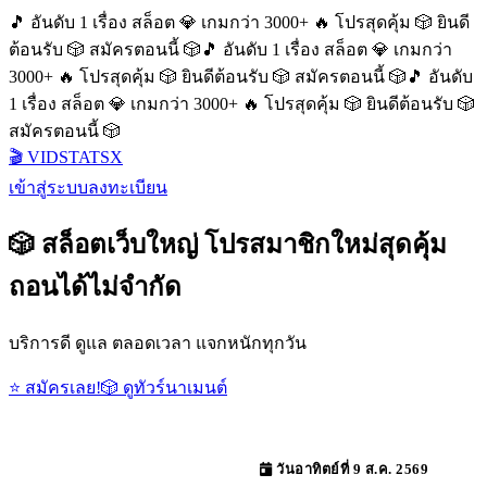
🎵 อันดับ 1 เรื่อง สล็อต 💎 เกมกว่า 3000+ 🔥 โปรสุดคุ้ม 🎲 ยินดี
ต้อนรับ 🎲 สมัครตอนนี้ 🎲
🎵 อันดับ 1 เรื่อง สล็อต 💎 เกมกว่า
3000+ 🔥 โปรสุดคุ้ม 🎲 ยินดีต้อนรับ 🎲 สมัครตอนนี้ 🎲
🎵 อันดับ
1 เรื่อง สล็อต 💎 เกมกว่า 3000+ 🔥 โปรสุดคุ้ม 🎲 ยินดีต้อนรับ 🎲
สมัครตอนนี้ 🎲
🎬 VIDSTATSX
เข้าสู่ระบบ
ลงทะเบียน
🎲 สล็อตเว็บใหญ่ โปรสมาชิกใหม่สุดคุ้ม
ถอนได้ไม่จำกัด
บริการดี ดูแล ตลอดเวลา แจกหนักทุกวัน
⭐ สมัครเลย!
🎲 ดูทัวร์นาเมนต์
วันอาทิตย์ที่ 9 ส.ค. 2569