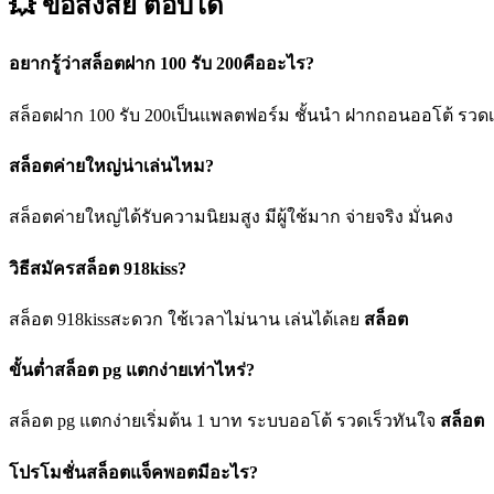
💥 ข้อสงสัย
ตอบได้
อยากรู้ว่าสล็อตฝาก 100 รับ 200คืออะไร?
สล็อตฝาก 100 รับ 200เป็นแพลตฟอร์ม ชั้นนำ ฝากถอนออโต้ รวดเร
สล็อตค่ายใหญ่น่าเล่นไหม?
สล็อตค่ายใหญ่ได้รับความนิยมสูง มีผู้ใช้มาก จ่ายจริง มั่นคง
วิธีสมัครสล็อต 918kiss?
สล็อต 918kissสะดวก ใช้เวลาไม่นาน เล่นได้เลย
สล็อต
ขั้นต่ำสล็อต pg แตกง่ายเท่าไหร่?
สล็อต pg แตกง่ายเริ่มต้น 1 บาท ระบบออโต้ รวดเร็วทันใจ
สล็อต
โปรโมชั่นสล็อตแจ็คพอตมีอะไร?