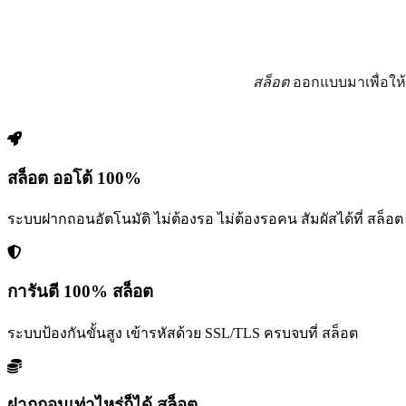
สล็อต
ออกแบบมาเพื่อให้ผู
สล็อต ออโต้ 100%
ระบบฝากถอนอัตโนมัติ ไม่ต้องรอ ไม่ต้องรอคน สัมผัสได้ที่ สล็อต
การันตี 100% สล็อต
ระบบป้องกันขั้นสูง เข้ารหัสด้วย SSL/TLS ครบจบที่ สล็อต
ฝากถอนเท่าไหร่ก็ได้ สล็อต