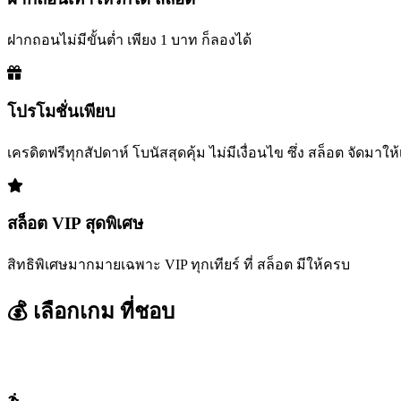
ฝากถอนไม่มีขั้นต่ำ เพียง 1 บาท ก็ลองได้
โปรโมชั่นเพียบ
เครดิตฟรีทุกสัปดาห์ โบนัสสุดคุ้ม ไม่มีเงื่อนไข ซึ่ง สล็อต จัดมาให้เ
สล็อต VIP สุดพิเศษ
สิทธิพิเศษมากมายเฉพาะ VIP ทุกเทียร์ ที่ สล็อต มีให้ครบ
💰 เลือกเกม
ที่ชอบ