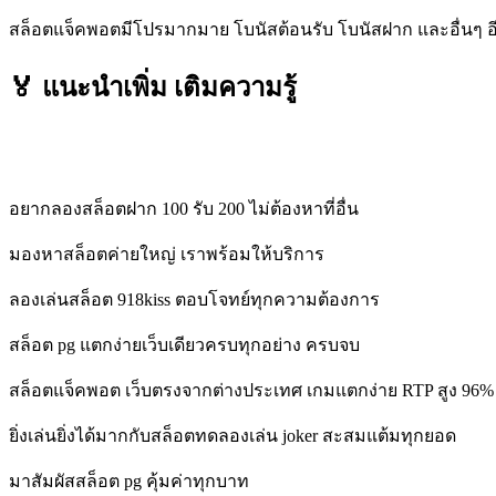
สล็อตแจ็คพอตมีโปรมากมาย โบนัสต้อนรับ โบนัสฝาก และอื่นๆ อ
🏅 แนะนำเพิ่ม
เติมความรู้
อยากลองสล็อตฝาก 100 รับ 200 ไม่ต้องหาที่อื่น
มองหาสล็อตค่ายใหญ่ เราพร้อมให้บริการ
ลองเล่นสล็อต 918kiss ตอบโจทย์ทุกความต้องการ
สล็อต pg แตกง่ายเว็บเดียวครบทุกอย่าง ครบจบ
สล็อตแจ็คพอต เว็บตรงจากต่างประเทศ เกมแตกง่าย RTP สูง 96%
ยิ่งเล่นยิ่งได้มากกับสล็อตทดลองเล่น joker สะสมแต้มทุกยอด
มาสัมผัสสล็อต pg คุ้มค่าทุกบาท