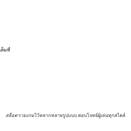
ต็มที่
สล็อต
รวมเกมไว้หลากหลายรูปแบบ ตอบโจทย์ผู้เล่นทุกสไตล์