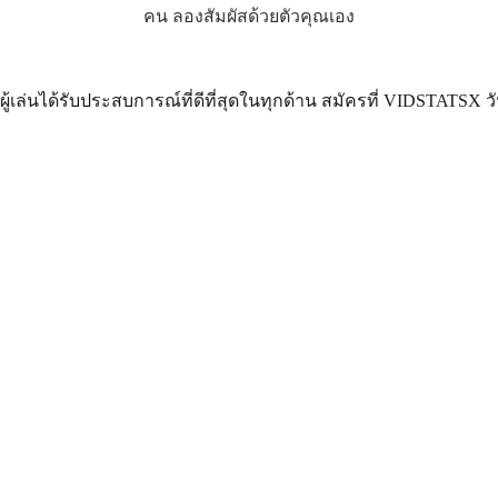
คน ลองสัมผัสด้วยตัวคุณเอง
้เล่นได้รับประสบการณ์ที่ดีที่สุดในทุกด้าน สมัครที่ VIDSTATSX วั