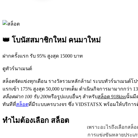
👑 โบนัสสมาชิกใหม่ คนมาใหม่
ฝากครั้งแรก รับ 95% สูงสุด 15000 บาท
ดูทัวร์นาเมนต์
สล็อตจัดแข่งทุกเดือน รางวัลรวมหลักล้าน! ระบบทัวร์นาเมนต์โ
แรกเข้า 175% สูงสุด 50,000 บาทเต็ม ดำเนินกิจการมามากกว่า 13 ปี 
สล็อตฝาก 100 รับ 200
หรือรูปแบบอื่นๆ สำหรับ
สล็อต 918kiss
นั้นม
ทันทีที่
สล็อต
ที่มีระบบครบวงจร ซึ่ง VIDSTATSX พร้อมให้บริการ
ทำไมต้องเลือก
สล็อต
เพราะอะไรถึงเลือกสล็อ
การแข่งขันหลายประเภท 