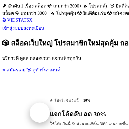
🎵 อันดับ 1 เรื่อง สล็อต 💎 เกมกว่า 3000+ 🔥 โปรสุดคุ้ม 🎲 ยินดีต
สล็อต 💎 เกมกว่า 3000+ 🔥 โปรสุดคุ้ม 🎲 ยินดีต้อนรับ 🎲 สมัครตอ
🎬 VIDSTATSX
เข้าสู่ระบบ
ลงทะเบียน
🎲 สล็อตเว็บใหญ่ โปรสมาชิกใหม่สุดคุ้ม ถอ
บริการดี ดูแล ตลอดเวลา แจกหนักทุกวัน
⭐ สมัครเลย!
🎲 ดูทัวร์นาเมนต์
-30%
โปรโมชั่นวันนี้
แจกโค้ดลับ ลด 30%
ใช้โค้ดวันนี้ รับส่วนลดเทิร์น 30% เล่นง่ายขึ้น