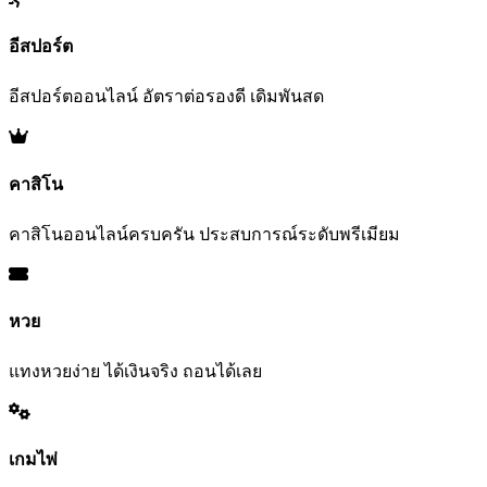
อีสปอร์ต
อีสปอร์ตออนไลน์ อัตราต่อรองดี เดิมพันสด
คาสิโน
คาสิโนออนไลน์ครบครัน ประสบการณ์ระดับพรีเมียม
หวย
แทงหวยง่าย ได้เงินจริง ถอนได้เลย
เกมไพ่