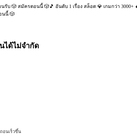
้อนรับ 🎲 สมัครตอนนี้ 🎲
🎵 อันดับ 1 เรื่อง สล็อต 💎 เกมกว่า 3000+ 
นนี้ 🎲
นได้ไม่จำกัด
 ถอนเร็วขึ้น