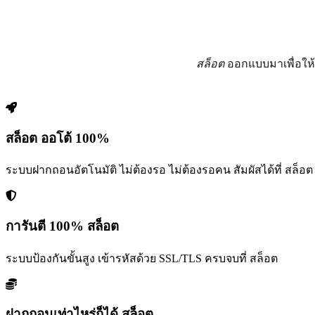
สล็อต
ออกแบบมาเพื่อให้ผู
สล็อต ออโต้ 100%
ระบบฝากถอนอัตโนมัติ ไม่ต้องรอ ไม่ต้องรอคน สัมผัสได้ที่ สล็อต
การันตี 100% สล็อต
ระบบป้องกันขั้นสูง เข้ารหัสด้วย SSL/TLS ครบจบที่ สล็อต
ฝากถอนเท่าไหร่ก็ได้ สล็อต