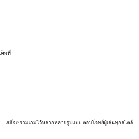
ต็มที่
สล็อต
รวมเกมไว้หลากหลายรูปแบบ ตอบโจทย์ผู้เล่นทุกสไตล์