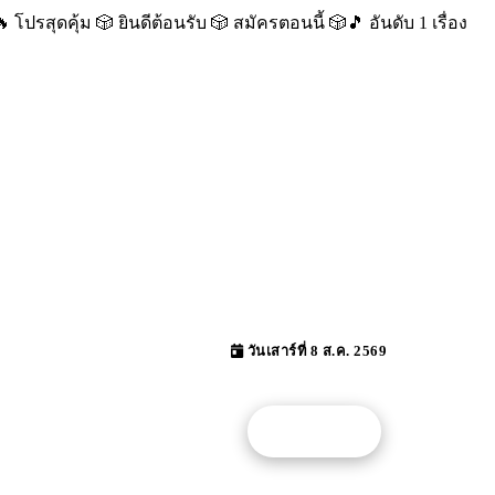
🔥 โปรสุดคุ้ม 🎲 ยินดีต้อนรับ 🎲 สมัครตอนนี้ 🎲
🎵 อันดับ 1 เรื่อง
วันเสาร์ที่ 8 ส.ค. 2569
รับโปรนี้