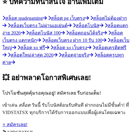
⭐ บทความที่น่าสนใจ
อ่านเพิ่มเติม
สล็อต spadegaming
สล็อต pg เว็บตรง
สล็อตไม่ต้องฝาก
สล็อตเว็บตรง ไม่ผ่านเอเย่นต์
สล็อตโบนัส
สล็อตแตก
ง่าย 2026
สล็อตโบนัส 100
สล็อตถอนได้จริง
สล็อต
เว็บตรง แตกหนัก
สล็อตเว็บตรง ฝาก 10 รับ 100
สล็อตเว็บ
ใหญ่
สล็อต xo ฟรี
สล็อต xo เว็บตรง
สล็อตเครดิตฟรี
สล็อตใหม่ล่าสุด 2026
สล็อตจ่ายจริง
สล็อตครบทุก
ค่าย
💥 อย่าพลาดโอกาสพิเศษเลย!
โปรโมชั่นสุดคุ้มรอคุณอยู่! สมัครเลย รีบก่อนเต็ม!
เข้าเล่น
สล็อต
วันนี้ รับโบนัสต้อนรับทันที ฝากถอนไม่มีขั้นต่ำ! ที่
VIDSTATSX ทุกบริการได้รับการออกแบบเพื่อผู้เล่นโดยเฉพาะ
⭐ สมัครเลย!