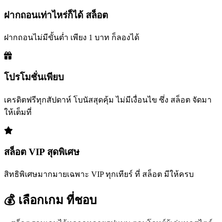
ฝากถอนเท่าไหร่ก็ได้ สล็อต
ฝากถอนไม่มีขั้นต่ำ เพียง 1 บาท ก็ลองได้
โปรโมชั่นเพียบ
เครดิตฟรีทุกสัปดาห์ โบนัสสุดคุ้ม ไม่มีเงื่อนไข ซึ่ง สล็อต จัดมา
ให้เต็มที่
สล็อต VIP สุดพิเศษ
สิทธิพิเศษมากมายเฉพาะ VIP ทุกเทียร์ ที่ สล็อต มีให้ครบ
💰 เลือกเกม
ที่ชอบ