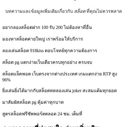
บทความและข้อมูลเพิ่มเติมเกี่ยวกับ
สล็อต
ที่คุณไม่ควรพลาด
อยากลองสล็อตฝาก 100 รับ 200 ไม่ต้องหาที่อื่น
มองหาสล็อตค่ายใหญ่ เราพร้อมให้บริการ
ลองเล่นสล็อต 918kiss ตอบโจทย์ทุกความต้องการ
สล็อต pg แตกง่ายเว็บเดียวครบทุกอย่าง ครบจบ
สล็อตแจ็คพอต เว็บตรงจากต่างประเทศ เกมแตกง่าย RTP สูง
96%
ยิ่งเล่นยิ่งได้มากกับสล็อตทดลองเล่น joker สะสมแต้มทุกยอด
มาสัมผัสสล็อต pg คุ้มค่าทุกบาท
สูตรสล็อตฟรีซัพพอร์ตตลอด 24 ชม. เต็มที่