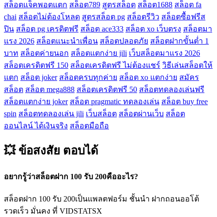
สล็อตแจ็คพอตแตก
สล็อต789
สูตรสล็อต
สล็อต1688
สล็อต fa
chai
สล็อตไม่ต้องโหลด
สูตรสล็อต pg
สล็อตรีวิว
สล็อตซื้อฟรีส
ปิน
สล็อต pg เครดิตฟรี
สล็อต ace333
สล็อต xo เว็บตรง
สล็อตมา
แรง 2026
สล็อตแนะนำเพื่อน
สล็อตปลอดภัย
สล็อตฝากขั้นต่ำ 1
บาท
สล็อตค่ายนอก
สล็อตแตกง่าย jili
เว็บสล็อตมาแรง 2026
สล็อตเครดิตฟรี 150
สล็อตเครดิตฟรี ไม่ต้องแชร์
วิธีเล่นสล็อตให้
แตก
สล็อต joker
สล็อตครบทุกค่าย
สล็อต xo แตกง่าย
สมัคร
สล็อต
สล็อต mega888
สล็อตเครดิตฟรี 50
สล็อตทดลองเล่นฟรี
สล็อตแตกง่าย joker
สล็อต pragmatic ทดลองเล่น
สล็อต buy free
spin
สล็อตทดลองเล่น jili
เว็บสล็อต
สล็อตผ่านเว็บ
สล็อต
ออนไลน์ ได้เงินจริง
สล็อตมือถือ
💥 ข้อสงสัย
ตอบได้
อยากรู้ว่าสล็อตฝาก 100 รับ 200คืออะไร?
สล็อตฝาก 100 รับ 200เป็นแพลตฟอร์ม ชั้นนำ ฝากถอนออโต้
รวดเร็ว มั่นคง ที่ VIDSTATSX