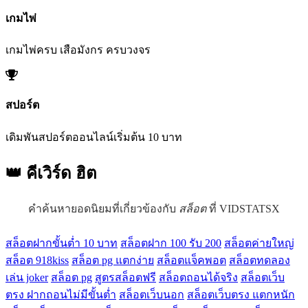
เกมไพ่
เกมไพ่ครบ เสือมังกร ครบวงจร
สปอร์ต
เดิมพันสปอร์ตออนไลน์เริ่มต้น 10 บาท
👑 คีเวิร์ด
ฮิต
คำค้นหายอดนิยมที่เกี่ยวข้องกับ
สล็อต
ที่ VIDSTATSX
สล็อตฝากขั้นต่ำ 10 บาท
สล็อตฝาก 100 รับ 200
สล็อตค่ายใหญ่
สล็อต 918kiss
สล็อต pg แตกง่าย
สล็อตแจ็คพอต
สล็อตทดลอง
เล่น joker
สล็อต pg
สูตรสล็อตฟรี
สล็อตถอนได้จริง
สล็อตเว็บ
ตรง ฝากถอนไม่มีขั้นต่ำ
สล็อตเว็บนอก
สล็อตเว็บตรง แตกหนัก