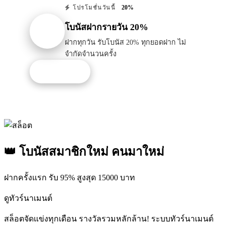
20%
โปรโมชั่นวันนี้
โบนัสฝากรายวัน 20%
ฝากทุกวัน รับโบนัส 20% ทุกยอดฝาก ไม่
จำกัดจำนวนครั้ง
รับโปรนี้
👑 โบนัสสมาชิกใหม่ คนมาใหม่
ฝากครั้งแรก รับ 95% สูงสุด 15000 บาท
ดูทัวร์นาเมนต์
สล็อตจัดแข่งทุกเดือน รางวัลรวมหลักล้าน! ระบบทัวร์นาเมนต์