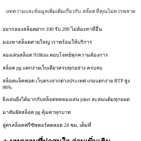
บทความและข้อมูลเพิ่มเติมเกี่ยวกับ
สล็อต
ที่คุณไม่ควรพลาด
อยากลองสล็อตฝาก 100 รับ 200 ไม่ต้องหาที่อื่น
มองหาสล็อตค่ายใหญ่ เราพร้อมให้บริการ
ลองเล่นสล็อต 918kiss ตอบโจทย์ทุกความต้องการ
สล็อต pg แตกง่ายเว็บเดียวครบทุกอย่าง ครบจบ
สล็อตแจ็คพอต เว็บตรงจากต่างประเทศ เกมแตกง่าย RTP สูง
96%
ยิ่งเล่นยิ่งได้มากกับสล็อตทดลองเล่น joker สะสมแต้มทุกยอด
มาสัมผัสสล็อต pg คุ้มค่าทุกบาท
สูตรสล็อตฟรีซัพพอร์ตตลอด 24 ชม. เต็มที่