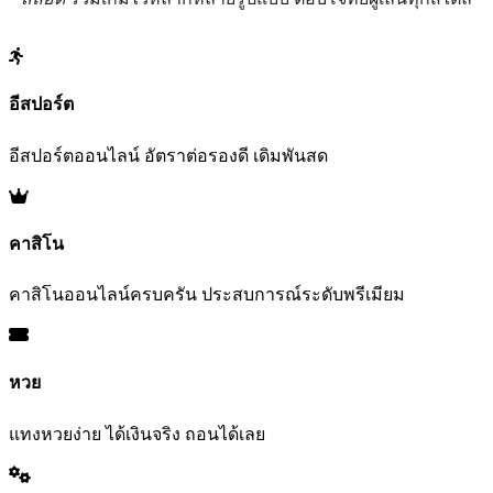
อีสปอร์ต
อีสปอร์ตออนไลน์ อัตราต่อรองดี เดิมพันสด
คาสิโน
คาสิโนออนไลน์ครบครัน ประสบการณ์ระดับพรีเมียม
หวย
แทงหวยง่าย ได้เงินจริง ถอนได้เลย