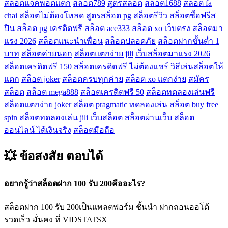
สล็อตแจ็คพอตแตก
สล็อต789
สูตรสล็อต
สล็อต1688
สล็อต fa
chai
สล็อตไม่ต้องโหลด
สูตรสล็อต pg
สล็อตรีวิว
สล็อตซื้อฟรีส
ปิน
สล็อต pg เครดิตฟรี
สล็อต ace333
สล็อต xo เว็บตรง
สล็อตมา
แรง 2026
สล็อตแนะนำเพื่อน
สล็อตปลอดภัย
สล็อตฝากขั้นต่ำ 1
บาท
สล็อตค่ายนอก
สล็อตแตกง่าย jili
เว็บสล็อตมาแรง 2026
สล็อตเครดิตฟรี 150
สล็อตเครดิตฟรี ไม่ต้องแชร์
วิธีเล่นสล็อตให้
แตก
สล็อต joker
สล็อตครบทุกค่าย
สล็อต xo แตกง่าย
สมัคร
สล็อต
สล็อต mega888
สล็อตเครดิตฟรี 50
สล็อตทดลองเล่นฟรี
สล็อตแตกง่าย joker
สล็อต pragmatic ทดลองเล่น
สล็อต buy free
spin
สล็อตทดลองเล่น jili
เว็บสล็อต
สล็อตผ่านเว็บ
สล็อต
ออนไลน์ ได้เงินจริง
สล็อตมือถือ
💥 ข้อสงสัย
ตอบได้
อยากรู้ว่าสล็อตฝาก 100 รับ 200คืออะไร?
สล็อตฝาก 100 รับ 200เป็นแพลตฟอร์ม ชั้นนำ ฝากถอนออโต้
รวดเร็ว มั่นคง ที่ VIDSTATSX