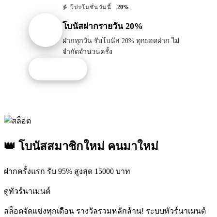
20%
โปรโมชั่นวันนี้
โบนัสฝากรายวัน 20%
ฝากทุกวัน รับโบนัส 20% ทุกยอดฝาก ไม่
จำกัดจำนวนครั้ง
รับโปรนี้
👑 โบนัสสมาชิกใหม่ คนมาใหม่
ฝากครั้งแรก รับ 95% สูงสุด 15000 บาท
ดูทัวร์นาเมนต์
สล็อตจัดแข่งทุกเดือน รางวัลรวมหลักล้าน! ระบบทัวร์นาเมนต์