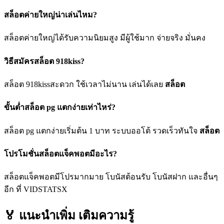
สล็อตค่ายใหญ่น่าเล่นไหม?
สล็อตค่ายใหญ่ได้รับความนิยมสูง มีผู้ใช้มาก จ่ายจริง มั่นคง
วิธีสมัครสล็อต 918kiss?
สล็อต 918kissสะดวก ใช้เวลาไม่นาน เล่นได้เลย
สล็อต
ขั้นต่ำสล็อต pg แตกง่ายเท่าไหร่?
สล็อต pg แตกง่ายเริ่มต้น 1 บาท ระบบออโต้ รวดเร็วทันใจ
สล็อต
โปรโมชั่นสล็อตแจ็คพอตมีอะไร?
สล็อตแจ็คพอตมีโปรมากมาย โบนัสต้อนรับ โบนัสฝาก และอื่นๆ
อีก ที่ VIDSTATSX
🏅 แนะนำเพิ่ม
เติมความรู้