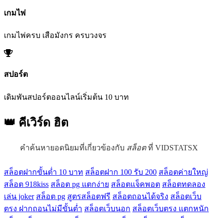
เกมไพ่
เกมไพ่ครบ เสือมังกร ครบวงจร
สปอร์ต
เดิมพันสปอร์ตออนไลน์เริ่มต้น 10 บาท
👑 คีเวิร์ด
ฮิต
คำค้นหายอดนิยมที่เกี่ยวข้องกับ
สล็อต
ที่ VIDSTATSX
สล็อตฝากขั้นต่ำ 10 บาท
สล็อตฝาก 100 รับ 200
สล็อตค่ายใหญ่
สล็อต 918kiss
สล็อต pg แตกง่าย
สล็อตแจ็คพอต
สล็อตทดลอง
เล่น joker
สล็อต pg
สูตรสล็อตฟรี
สล็อตถอนได้จริง
สล็อตเว็บ
ตรง ฝากถอนไม่มีขั้นต่ำ
สล็อตเว็บนอก
สล็อตเว็บตรง แตกหนัก