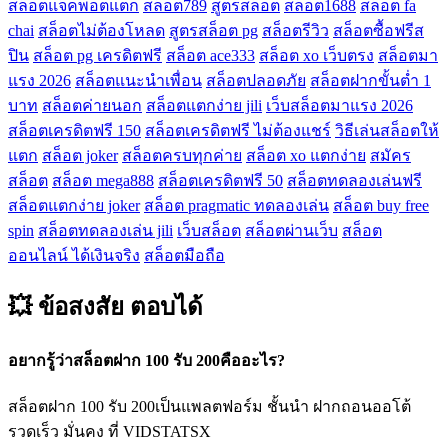
สล็อตแจ็คพอตแตก
สล็อต789
สูตรสล็อต
สล็อต1688
สล็อต fa
chai
สล็อตไม่ต้องโหลด
สูตรสล็อต pg
สล็อตรีวิว
สล็อตซื้อฟรีส
ปิน
สล็อต pg เครดิตฟรี
สล็อต ace333
สล็อต xo เว็บตรง
สล็อตมา
แรง 2026
สล็อตแนะนำเพื่อน
สล็อตปลอดภัย
สล็อตฝากขั้นต่ำ 1
บาท
สล็อตค่ายนอก
สล็อตแตกง่าย jili
เว็บสล็อตมาแรง 2026
สล็อตเครดิตฟรี 150
สล็อตเครดิตฟรี ไม่ต้องแชร์
วิธีเล่นสล็อตให้
แตก
สล็อต joker
สล็อตครบทุกค่าย
สล็อต xo แตกง่าย
สมัคร
สล็อต
สล็อต mega888
สล็อตเครดิตฟรี 50
สล็อตทดลองเล่นฟรี
สล็อตแตกง่าย joker
สล็อต pragmatic ทดลองเล่น
สล็อต buy free
spin
สล็อตทดลองเล่น jili
เว็บสล็อต
สล็อตผ่านเว็บ
สล็อต
ออนไลน์ ได้เงินจริง
สล็อตมือถือ
💥 ข้อสงสัย
ตอบได้
อยากรู้ว่าสล็อตฝาก 100 รับ 200คืออะไร?
สล็อตฝาก 100 รับ 200เป็นแพลตฟอร์ม ชั้นนำ ฝากถอนออโต้
รวดเร็ว มั่นคง ที่ VIDSTATSX