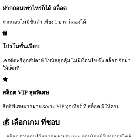
ฝากถอนเท่าไหร่ก็ได้ สล็อต
ฝากถอนไม่มีขั้นต่ำ เพียง 1 บาท ก็ลองได้
โปรโมชั่นเพียบ
เครดิตฟรีทุกสัปดาห์ โบนัสสุดคุ้ม ไม่มีเงื่อนไข ซึ่ง สล็อต จัดมา
ให้เต็มที่
สล็อต VIP สุดพิเศษ
สิทธิพิเศษมากมายเฉพาะ VIP ทุกเทียร์ ที่ สล็อต มีให้ครบ
💰 เลือกเกม
ที่ชอบ
สล็อต
รวมเกมไว้หลากหลายรูปแบบ ตอบโจทย์ผู้เล่นทุกสไตล์