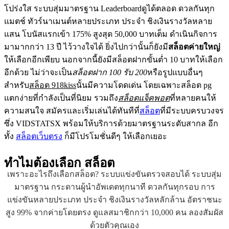
โปร่งใส ระบบสุ่มมาตรฐาน Leaderboardดูได้ตลอด ดวลกันทุก
แมตช์ ทัวร์นาเมนต์หลายประเภท ประจำ ชิงเงินรางวัลหลาย
แสน โบนัสแรกเข้า 175% สูงสุด 50,000 บาทเต็ม ดำเนินกิจการ
มามากกว่า 13 ปี ไว้วางใจได้ ยิ่งไปกว่านั้นก็ยังมี
สล็อตค่ายใหญ่
ให้เลือกอีกเพียบ นอกจากนี้ยังมีสล็อตฝากขั้นต่ำ 10 บาทให้เลือก
อีกด้วย ไม่ว่าจะเป็น
สล็อตฝาก 100 รับ 200
หรือรูปแบบอื่นๆ
สำหรับ
สล็อต 918kiss
นั้นมีความโดดเด่น โดยเฉพาะสล็อต pg
แตกง่ายที่กำลังเป็นที่นิยม รวมถึง
สล็อตแจ็คพอต
ที่หลายคนให้
ความสนใจ สมัครและเริ่มเล่นได้ทันทีที่
สล็อต
ที่มีระบบครบวงจร
ซึ่ง VIDSTATSX พร้อมให้บริการด้วยมาตรฐานระดับสากล อีก
ทั้ง
สล็อตเว็บตรง
ก็มีโปรโมชั่นดีๆ ให้เลือกเยอะ
ทำไมต้องเลือก
สล็อต
เพราะอะไรถึงเลือกสล็อต? ระบบแข่งขันตรวจสอบได้ ระบบสุ่ม
มาตรฐาน กระดานผู้นำอัพเดตทุกนาที ดวลกันทุกรอบ การ
แข่งขันหลายประเภท ประจำ ชิงเงินรางวัลหลักล้าน อัตราชนะ
สูง 99% จากค่ายโดยตรง ดูแลสมาชิกกว่า 10,000 คน ลองสัมผัส
ด้วยตัวคุณเอง