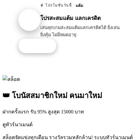
แต้ม
โปรโมชั่นวันนี้
โปรสะสมแต้ม แลกเครดิต
เล่นทุกเกมสะสมแต้มแลกเครดิตได้ ยิ่งเล่น
ยิ่งคุ้ม ไม่มีหมดอายุ
รับโปรนี้
👑 โบนัสสมาชิกใหม่ คนมาใหม่
ฝากครั้งแรก รับ 95% สูงสุด 15000 บาท
ดูทัวร์นาเมนต์
สล็อตจัดแข่งทุกเดือน รางวัลรวมหลักล้าน! ระบบทัวร์นาเมนต์