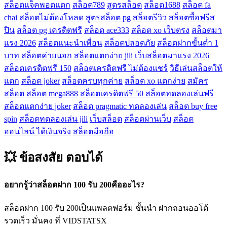
สล็อตแจ็คพอตแตก
สล็อต789
สูตรสล็อต
สล็อต1688
สล็อต fa
chai
สล็อตไม่ต้องโหลด
สูตรสล็อต pg
สล็อตรีวิว
สล็อตซื้อฟรีส
ปิน
สล็อต pg เครดิตฟรี
สล็อต ace333
สล็อต xo เว็บตรง
สล็อตมา
แรง 2026
สล็อตแนะนำเพื่อน
สล็อตปลอดภัย
สล็อตฝากขั้นต่ำ 1
บาท
สล็อตค่ายนอก
สล็อตแตกง่าย jili
เว็บสล็อตมาแรง 2026
สล็อตเครดิตฟรี 150
สล็อตเครดิตฟรี ไม่ต้องแชร์
วิธีเล่นสล็อตให้
แตก
สล็อต joker
สล็อตครบทุกค่าย
สล็อต xo แตกง่าย
สมัคร
สล็อต
สล็อต mega888
สล็อตเครดิตฟรี 50
สล็อตทดลองเล่นฟรี
สล็อตแตกง่าย joker
สล็อต pragmatic ทดลองเล่น
สล็อต buy free
spin
สล็อตทดลองเล่น jili
เว็บสล็อต
สล็อตผ่านเว็บ
สล็อต
ออนไลน์ ได้เงินจริง
สล็อตมือถือ
💥 ข้อสงสัย
ตอบได้
อยากรู้ว่าสล็อตฝาก 100 รับ 200คืออะไร?
สล็อตฝาก 100 รับ 200เป็นแพลตฟอร์ม ชั้นนำ ฝากถอนออโต้
รวดเร็ว มั่นคง ที่ VIDSTATSX