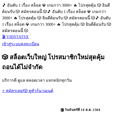
🎵 อันดับ 1 เรื่อง สล็อต 💎 เกมกว่า 3000+ 🔥 โปรสุดคุ้ม 🎲 ยินดี
ต้อนรับ 🎲 สมัครตอนนี้ 🎲
🎵 อันดับ 1 เรื่อง สล็อต 💎 เกมกว่า
3000+ 🔥 โปรสุดคุ้ม 🎲 ยินดีต้อนรับ 🎲 สมัครตอนนี้ 🎲
🎵 อันดับ
1 เรื่อง สล็อต 💎 เกมกว่า 3000+ 🔥 โปรสุดคุ้ม 🎲 ยินดีต้อนรับ 🎲
สมัครตอนนี้ 🎲
🎬 VIDSTATSX
เข้าสู่ระบบ
ลงทะเบียน
🎲 สล็อตเว็บใหญ่ โปรสมาชิกใหม่สุดคุ้ม
ถอนได้ไม่จำกัด
บริการดี ดูแล ตลอดเวลา แจกหนักทุกวัน
⭐ สมัครเลย!
🎲 ดูทัวร์นาเมนต์
วันจันทร์ที่ 10 ส.ค. 2569