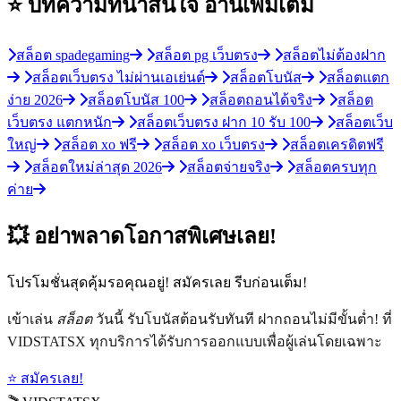
⭐ บทความที่น่าสนใจ
อ่านเพิ่มเติม
สล็อต spadegaming
สล็อต pg เว็บตรง
สล็อตไม่ต้องฝาก
สล็อตเว็บตรง ไม่ผ่านเอเย่นต์
สล็อตโบนัส
สล็อตแตก
ง่าย 2026
สล็อตโบนัส 100
สล็อตถอนได้จริง
สล็อต
เว็บตรง แตกหนัก
สล็อตเว็บตรง ฝาก 10 รับ 100
สล็อตเว็บ
ใหญ่
สล็อต xo ฟรี
สล็อต xo เว็บตรง
สล็อตเครดิตฟรี
สล็อตใหม่ล่าสุด 2026
สล็อตจ่ายจริง
สล็อตครบทุก
ค่าย
💥 อย่าพลาดโอกาสพิเศษเลย!
โปรโมชั่นสุดคุ้มรอคุณอยู่! สมัครเลย รีบก่อนเต็ม!
เข้าเล่น
สล็อต
วันนี้ รับโบนัสต้อนรับทันที ฝากถอนไม่มีขั้นต่ำ! ที่
VIDSTATSX ทุกบริการได้รับการออกแบบเพื่อผู้เล่นโดยเฉพาะ
⭐ สมัครเลย!