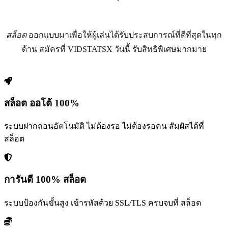
สล็อต
ออกแบบมาเพื่อให้ผู้เล่นได้รับประสบการณ์ที่ดีที่สุดในทุก
ด้าน สมัครที่ VIDSTATSX วันนี้ รับสิทธิพิเศษมากมาย
สล็อต ออโต้ 100%
ระบบฝากถอนอัตโนมัติ ไม่ต้องรอ ไม่ต้องรอคน สัมผัสได้ที่
สล็อต
การันตี 100% สล็อต
ระบบป้องกันขั้นสูง เข้ารหัสด้วย SSL/TLS ครบจบที่ สล็อต