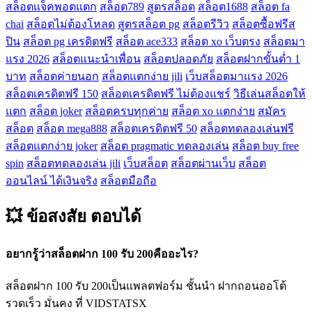
สล็อตแจ็คพอตแตก
สล็อต789
สูตรสล็อต
สล็อต1688
สล็อต fa
chai
สล็อตไม่ต้องโหลด
สูตรสล็อต pg
สล็อตรีวิว
สล็อตซื้อฟรีส
ปิน
สล็อต pg เครดิตฟรี
สล็อต ace333
สล็อต xo เว็บตรง
สล็อตมา
แรง 2026
สล็อตแนะนำเพื่อน
สล็อตปลอดภัย
สล็อตฝากขั้นต่ำ 1
บาท
สล็อตค่ายนอก
สล็อตแตกง่าย jili
เว็บสล็อตมาแรง 2026
สล็อตเครดิตฟรี 150
สล็อตเครดิตฟรี ไม่ต้องแชร์
วิธีเล่นสล็อตให้
แตก
สล็อต joker
สล็อตครบทุกค่าย
สล็อต xo แตกง่าย
สมัคร
สล็อต
สล็อต mega888
สล็อตเครดิตฟรี 50
สล็อตทดลองเล่นฟรี
สล็อตแตกง่าย joker
สล็อต pragmatic ทดลองเล่น
สล็อต buy free
spin
สล็อตทดลองเล่น jili
เว็บสล็อต
สล็อตผ่านเว็บ
สล็อต
ออนไลน์ ได้เงินจริง
สล็อตมือถือ
💥 ข้อสงสัย
ตอบได้
อยากรู้ว่าสล็อตฝาก 100 รับ 200คืออะไร?
สล็อตฝาก 100 รับ 200เป็นแพลตฟอร์ม ชั้นนำ ฝากถอนออโต้
รวดเร็ว มั่นคง ที่ VIDSTATSX