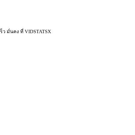
็ว มั่นคง ที่ VIDSTATSX