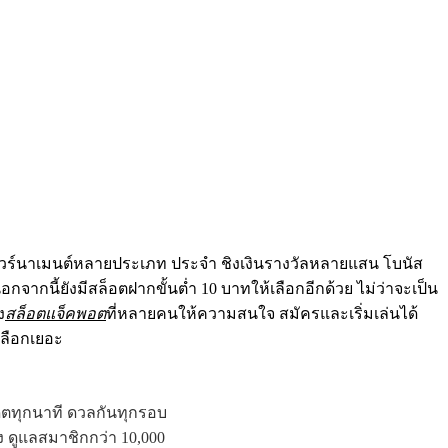
 ทัวร์นาเมนต์หลายประเภท ประจำ ชิงเงินรางวัลหลายแสน โบนัส
นอกจากนี้ยังมีสล็อตฝากขั้นต่ำ 10 บาทให้เลือกอีกด้วย ไม่ว่าจะเป็น
ง
สล็อตแจ็คพอต
ที่หลายคนให้ความสนใจ สมัครและเริ่มเล่นได้
เลือกเยอะ
ดตทุกนาที ดวลกันทุกรอบ
 ดูแลสมาชิกกว่า 10,000