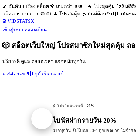
🎵 อันดับ 1 เรื่อง สล็อต 💎 เกมกว่า 3000+ 🔥 โปรสุดคุ้ม 🎲 ยินดีต
สล็อต 💎 เกมกว่า 3000+ 🔥 โปรสุดคุ้ม 🎲 ยินดีต้อนรับ 🎲 สมัครตอ
🎬 VIDSTATSX
เข้าสู่ระบบ
ลงทะเบียน
🎲 สล็อตเว็บใหญ่ โปรสมาชิกใหม่สุดคุ้ม ถอ
บริการดี ดูแล ตลอดเวลา แจกหนักทุกวัน
⭐ สมัครเลย!
🎲 ดูทัวร์นาเมนต์
20%
โปรโมชั่นวันนี้
โบนัสฝากรายวัน 20%
ฝากทุกวัน รับโบนัส 20% ทุกยอดฝาก ไม่จำกั