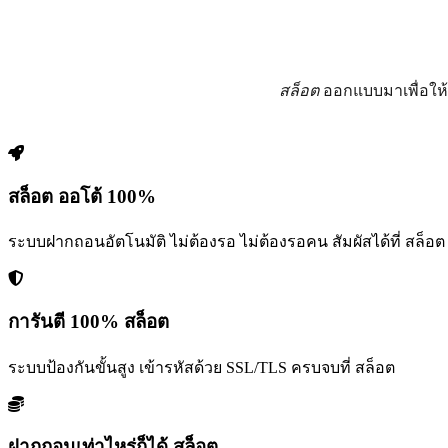
สล็อต
ออกแบบมาเพื่อให้ผู
สล็อต ออโต้ 100%
ระบบฝากถอนอัตโนมัติ ไม่ต้องรอ ไม่ต้องรอคน สัมผัสได้ที่ สล็อต
การันตี 100% สล็อต
ระบบป้องกันขั้นสูง เข้ารหัสด้วย SSL/TLS ครบจบที่ สล็อต
ฝากถอนเท่าไหร่ก็ได้ สล็อต