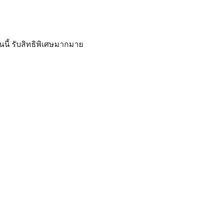
นนี้ รับสิทธิพิเศษมากมาย