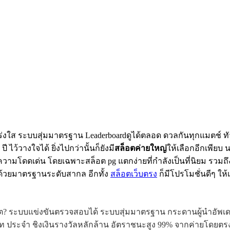
ปร่งใส ระบบสุ่มมาตรฐาน Leaderboardดูได้ตลอด ดวลกันทุกแมตช์
ไว้วางใจได้ ยิ่งไปกว่านั้นก็ยังมี
สล็อตค่ายใหญ่
ให้เลือกอีกเพียบ 
ีความโดดเด่น โดยเฉพาะสล็อต pg แตกง่ายที่กำลังเป็นที่นิยม รวมถึ
ด้วยมาตรฐานระดับสากล อีกทั้ง
สล็อตเว็บตรง
ก็มีโปรโมชั่นดีๆ ให้
ต? ระบบแข่งขันตรวจสอบได้ ระบบสุ่มมาตรฐาน กระดานผู้นำอัพเ
ประจำ ชิงเงินรางวัลหลักล้าน อัตราชนะสูง 99% จากค่ายโดยตรง