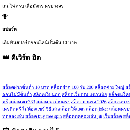
เกมไพ่ครบ เสือมังกร ครบวงจร
สปอร์ต
เดิมพันสปอร์ตออนไลน์เริ่มต้น 10 บาท
👑 คีเวิร์ด
ฮิต
สล็อตฝากขั้นต่ำ 10 บาท
สล็อตฝาก 100 รับ 200
สล็อตค่ายใหญ่
สล
ถอนไม่มีขั้นต่ำ
สล็อตเว็บนอก
สล็อตเว็บตรง แตกหนัก
สล็อตแจ็
ฟรี
สล็อต ace333
สล็อต xo เว็บตรง
สล็อตมาแรง 2026
สล็อตแนะน
เครดิตฟรี ไม่ต้องแชร์
วิธีเล่นสล็อตให้แตก
สล็อต joker
สล็อตครบท
ทดลองเล่น
สล็อต buy free spin
สล็อตทดลองเล่น jili
เว็บสล็อต
สล็