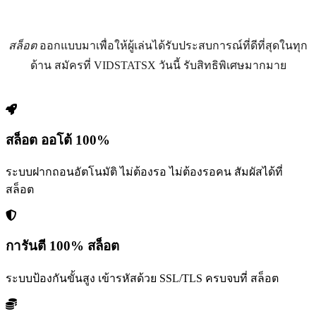
สล็อต
ออกแบบมาเพื่อให้ผู้เล่นได้รับประสบการณ์ที่ดีที่สุดในทุก
ด้าน สมัครที่ VIDSTATSX วันนี้ รับสิทธิพิเศษมากมาย
สล็อต ออโต้ 100%
ระบบฝากถอนอัตโนมัติ ไม่ต้องรอ ไม่ต้องรอคน สัมผัสได้ที่
สล็อต
การันตี 100% สล็อต
ระบบป้องกันขั้นสูง เข้ารหัสด้วย SSL/TLS ครบจบที่ สล็อต