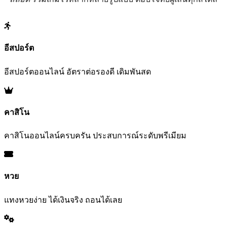
อีสปอร์ต
อีสปอร์ตออนไลน์ อัตราต่อรองดี เดิมพันสด
คาสิโน
คาสิโนออนไลน์ครบครัน ประสบการณ์ระดับพรีเมียม
หวย
แทงหวยง่าย ได้เงินจริง ถอนได้เลย