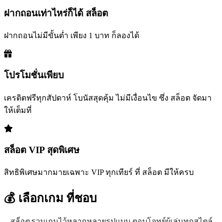
ฝากถอนเท่าไหร่ก็ได้ สล็อต
ฝากถอนไม่มีขั้นต่ำ เพียง 1 บาท ก็ลองได้
โปรโมชั่นเพียบ
เครดิตฟรีทุกสัปดาห์ โบนัสสุดคุ้ม ไม่มีเงื่อนไข ซึ่ง สล็อต จัดมา
ให้เต็มที่
สล็อต VIP สุดพิเศษ
สิทธิพิเศษมากมายเฉพาะ VIP ทุกเทียร์ ที่ สล็อต มีให้ครบ
💰 เลือกเกม
ที่ชอบ
สล็อต
รวมเกมไว้หลากหลายรูปแบบ ตอบโจทย์ผู้เล่นทุกสไตล์