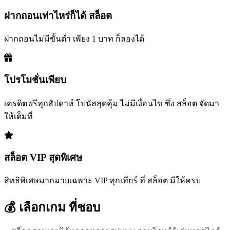
ฝากถอนเท่าไหร่ก็ได้ สล็อต
ฝากถอนไม่มีขั้นต่ำ เพียง 1 บาท ก็ลองได้
โปรโมชั่นเพียบ
เครดิตฟรีทุกสัปดาห์ โบนัสสุดคุ้ม ไม่มีเงื่อนไข ซึ่ง สล็อต จัดมา
ให้เต็มที่
สล็อต VIP สุดพิเศษ
สิทธิพิเศษมากมายเฉพาะ VIP ทุกเทียร์ ที่ สล็อต มีให้ครบ
💰 เลือกเกม
ที่ชอบ