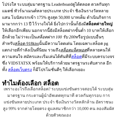
โปร่งใส ระบบสุ่มมาตรฐาน Leaderboardดูได้ตลอด ดวลกันทุก
แมตช์ ทัวร์นาเมนต์หลายประเภท ประจำ ชิงเงินรางวัลหลาย
แสน โบนัสแรกเข้า 175% สูงสุด 50,000 บาทเต็ม ดำเนินกิจการ
มามากกว่า 13 ปี ไว้วางใจได้ ยิ่งไปกว่านั้นก็ยังมี
สล็อตค่ายใหญ่
ให้เลือกอีกเพียบ นอกจากนี้ยังมีสล็อตฝากขั้นต่ำ 10 บาทให้เลือก
อีกด้วย ไม่ว่าจะเป็น
สล็อตฝาก 100 รับ 200
หรือรูปแบบอื่นๆ
สำหรับ
สล็อต 918kiss
นั้นมีความโดดเด่น โดยเฉพาะสล็อต pg
แตกง่ายที่กำลังเป็นที่นิยม รวมถึง
สล็อตแจ็คพอต
ที่หลายคนให้
ความสนใจ สมัครและเริ่มเล่นได้ทันทีที่
สล็อต
ที่มีระบบครบวงจร
ซึ่ง VIDSTATSX พร้อมให้บริการด้วยมาตรฐานระดับสากล อีก
ทั้ง
สล็อตเว็บตรง
ก็มีโปรโมชั่นดีๆ ให้เลือกเยอะ
ทำไมต้องเลือก
สล็อต
เพราะอะไรถึงเลือกสล็อต? ระบบแข่งขันตรวจสอบได้ ระบบสุ่ม
มาตรฐาน กระดานผู้นำอัพเดตทุกนาที ดวลกันทุกรอบ การ
แข่งขันหลายประเภท ประจำ ชิงเงินรางวัลหลักล้าน อัตราชนะ
สูง 99% จากค่ายโดยตรง ดูแลสมาชิกกว่า 10,000 คน ลองสัมผัส
ด้วยตัวคุณเอง