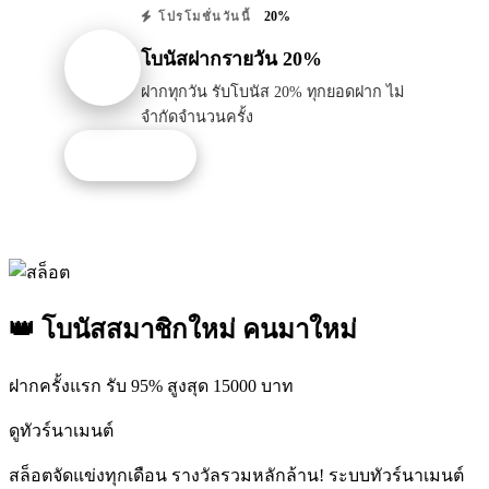
20%
โปรโมชั่นวันนี้
โบนัสฝากรายวัน 20%
ฝากทุกวัน รับโบนัส 20% ทุกยอดฝาก ไม่
จำกัดจำนวนครั้ง
รับโปรนี้
👑 โบนัสสมาชิกใหม่ คนมาใหม่
ฝากครั้งแรก รับ 95% สูงสุด 15000 บาท
ดูทัวร์นาเมนต์
สล็อตจัดแข่งทุกเดือน รางวัลรวมหลักล้าน! ระบบทัวร์นาเมนต์