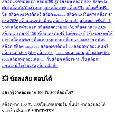
สล็อตแจ็คพอตแตก
สล็อต789
สูตรสล็อต
สล็อต1688
สล็อต fa
chai
สล็อตไม่ต้องโหลด
สูตรสล็อต pg
สล็อตรีวิว
สล็อตซื้อฟรีส
ปิน
สล็อต pg เครดิตฟรี
สล็อต ace333
สล็อต xo เว็บตรง
สล็อตมา
แรง 2026
สล็อตแนะนำเพื่อน
สล็อตปลอดภัย
สล็อตฝากขั้นต่ำ 1
บาท
สล็อตค่ายนอก
สล็อตแตกง่าย jili
เว็บสล็อตมาแรง 2026
สล็อตเครดิตฟรี 150
สล็อตเครดิตฟรี ไม่ต้องแชร์
วิธีเล่นสล็อตให้
แตก
สล็อต joker
สล็อตครบทุกค่าย
สล็อต xo แตกง่าย
สมัคร
สล็อต
สล็อต mega888
สล็อตเครดิตฟรี 50
สล็อตทดลองเล่นฟรี
สล็อตแตกง่าย joker
สล็อต pragmatic ทดลองเล่น
สล็อต buy free
spin
สล็อตทดลองเล่น jili
เว็บสล็อต
สล็อตผ่านเว็บ
สล็อต
ออนไลน์ ได้เงินจริง
สล็อตมือถือ
💥 ข้อสงสัย
ตอบได้
อยากรู้ว่าสล็อตฝาก 100 รับ 200คืออะไร?
สล็อตฝาก 100 รับ 200เป็นแพลตฟอร์ม ชั้นนำ ฝากถอนออโต้
รวดเร็ว มั่นคง ที่ VIDSTATSX