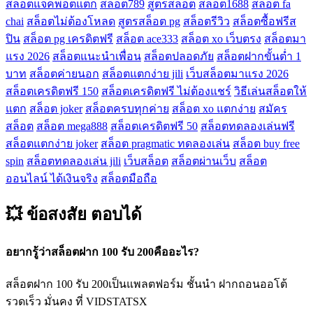
สล็อตแจ็คพอตแตก
สล็อต789
สูตรสล็อต
สล็อต1688
สล็อต fa
chai
สล็อตไม่ต้องโหลด
สูตรสล็อต pg
สล็อตรีวิว
สล็อตซื้อฟรีส
ปิน
สล็อต pg เครดิตฟรี
สล็อต ace333
สล็อต xo เว็บตรง
สล็อตมา
แรง 2026
สล็อตแนะนำเพื่อน
สล็อตปลอดภัย
สล็อตฝากขั้นต่ำ 1
บาท
สล็อตค่ายนอก
สล็อตแตกง่าย jili
เว็บสล็อตมาแรง 2026
สล็อตเครดิตฟรี 150
สล็อตเครดิตฟรี ไม่ต้องแชร์
วิธีเล่นสล็อตให้
แตก
สล็อต joker
สล็อตครบทุกค่าย
สล็อต xo แตกง่าย
สมัคร
สล็อต
สล็อต mega888
สล็อตเครดิตฟรี 50
สล็อตทดลองเล่นฟรี
สล็อตแตกง่าย joker
สล็อต pragmatic ทดลองเล่น
สล็อต buy free
spin
สล็อตทดลองเล่น jili
เว็บสล็อต
สล็อตผ่านเว็บ
สล็อต
ออนไลน์ ได้เงินจริง
สล็อตมือถือ
💥 ข้อสงสัย
ตอบได้
อยากรู้ว่าสล็อตฝาก 100 รับ 200คืออะไร?
สล็อตฝาก 100 รับ 200เป็นแพลตฟอร์ม ชั้นนำ ฝากถอนออโต้
รวดเร็ว มั่นคง ที่ VIDSTATSX