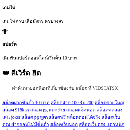
เกมไพ่
เกมไพ่ครบ เสือมังกร ครบวงจร
สปอร์ต
เดิมพันสปอร์ตออนไลน์เริ่มต้น 10 บาท
👑 คีเวิร์ด
ฮิต
คำค้นหายอดนิยมที่เกี่ยวข้องกับ
สล็อต
ที่ VIDSTATSX
สล็อตฝากขั้นต่ำ 10 บาท
สล็อตฝาก 100 รับ 200
สล็อตค่ายใหญ่
สล็อต 918kiss
สล็อต pg แตกง่าย
สล็อตแจ็คพอต
สล็อตทดลอง
เล่น joker
สล็อต pg
สูตรสล็อตฟรี
สล็อตถอนได้จริง
สล็อตเว็บ
ตรง ฝากถอนไม่มีขั้นต่ำ
สล็อตเว็บนอก
สล็อตเว็บตรง แตกหนัก