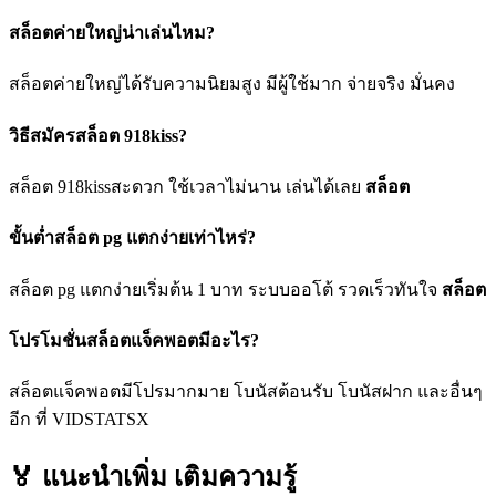
สล็อตค่ายใหญ่น่าเล่นไหม?
สล็อตค่ายใหญ่ได้รับความนิยมสูง มีผู้ใช้มาก จ่ายจริง มั่นคง
วิธีสมัครสล็อต 918kiss?
สล็อต 918kissสะดวก ใช้เวลาไม่นาน เล่นได้เลย
สล็อต
ขั้นต่ำสล็อต pg แตกง่ายเท่าไหร่?
สล็อต pg แตกง่ายเริ่มต้น 1 บาท ระบบออโต้ รวดเร็วทันใจ
สล็อต
โปรโมชั่นสล็อตแจ็คพอตมีอะไร?
สล็อตแจ็คพอตมีโปรมากมาย โบนัสต้อนรับ โบนัสฝาก และอื่นๆ
อีก ที่ VIDSTATSX
🏅 แนะนำเพิ่ม
เติมความรู้