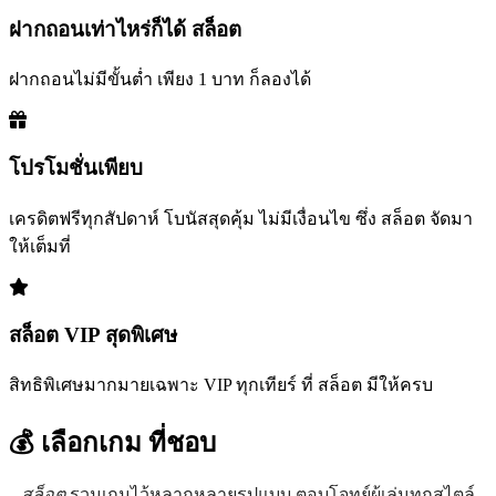
ฝากถอนเท่าไหร่ก็ได้ สล็อต
ฝากถอนไม่มีขั้นต่ำ เพียง 1 บาท ก็ลองได้
โปรโมชั่นเพียบ
เครดิตฟรีทุกสัปดาห์ โบนัสสุดคุ้ม ไม่มีเงื่อนไข ซึ่ง สล็อต จัดมา
ให้เต็มที่
สล็อต VIP สุดพิเศษ
สิทธิพิเศษมากมายเฉพาะ VIP ทุกเทียร์ ที่ สล็อต มีให้ครบ
💰 เลือกเกม
ที่ชอบ
สล็อต
รวมเกมไว้หลากหลายรูปแบบ ตอบโจทย์ผู้เล่นทุกสไตล์