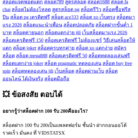
สล็อตแจ็คพอตแตก
สล็อต789
สูตรสล็อต
สล็อต1688
สล็อต fa
chai
สล็อตไม่ต้องโหลด
สูตรสล็อต pg
สล็อตรีวิว
สล็อตซื้อฟรีส
ปิน
สล็อต pg เครดิตฟรี
สล็อต ace333
สล็อต xo เว็บตรง
สล็อตมา
แรง 2026
สล็อตแนะนำเพื่อน
สล็อตปลอดภัย
สล็อตฝากขั้นต่ำ 1
บาท
สล็อตค่ายนอก
สล็อตแตกง่าย jili
เว็บสล็อตมาแรง 2026
สล็อตเครดิตฟรี 150
สล็อตเครดิตฟรี ไม่ต้องแชร์
วิธีเล่นสล็อตให้
แตก
สล็อต joker
สล็อตครบทุกค่าย
สล็อต xo แตกง่าย
สมัคร
สล็อต
สล็อต mega888
สล็อตเครดิตฟรี 50
สล็อตทดลองเล่นฟรี
สล็อตแตกง่าย joker
สล็อต pragmatic ทดลองเล่น
สล็อต buy free
spin
สล็อตทดลองเล่น jili
เว็บสล็อต
สล็อตผ่านเว็บ
สล็อต
ออนไลน์ ได้เงินจริง
สล็อตมือถือ
💥 ข้อสงสัย
ตอบได้
อยากรู้ว่าสล็อตฝาก 100 รับ 200คืออะไร?
สล็อตฝาก 100 รับ 200เป็นแพลตฟอร์ม ชั้นนำ ฝากถอนออโต้
รวดเร็ว มั่นคง ที่ VIDSTATSX