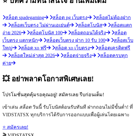
⭐ บทความที่น่าสนใจ
อ่านเพิ่มเติม
สล็อต spadegaming
สล็อต pg เว็บตรง
สล็อตไม่ต้องฝาก
สล็อตเว็บตรง ไม่ผ่านเอเย่นต์
สล็อตโบนัส
สล็อตแตก
ง่าย 2026
สล็อตโบนัส 100
สล็อตถอนได้จริง
สล็อต
เว็บตรง แตกหนัก
สล็อตเว็บตรง ฝาก 10 รับ 100
สล็อตเว็บ
ใหญ่
สล็อต xo ฟรี
สล็อต xo เว็บตรง
สล็อตเครดิตฟรี
สล็อตใหม่ล่าสุด 2026
สล็อตจ่ายจริง
สล็อตครบทุก
ค่าย
💥 อย่าพลาดโอกาสพิเศษเลย!
โปรโมชั่นสุดคุ้มรอคุณอยู่! สมัครเลย รีบก่อนเต็ม!
เข้าเล่น
สล็อต
วันนี้ รับโบนัสต้อนรับทันที ฝากถอนไม่มีขั้นต่ำ! ที่
VIDSTATSX ทุกบริการได้รับการออกแบบเพื่อผู้เล่นโดยเฉพาะ
⭐ สมัครเลย!
🎬 VIDSTATSX