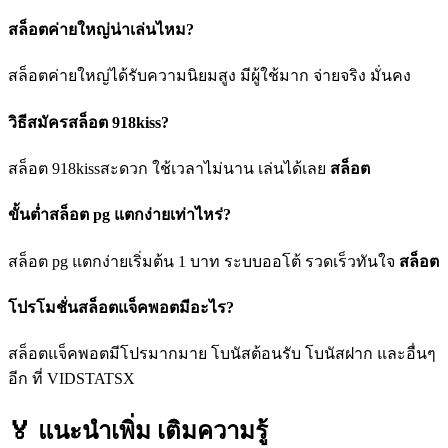
สล็อตค่ายใหญ่น่าเล่นไหม?
สล็อตค่ายใหญ่ได้รับความนิยมสูง มีผู้ใช้มาก จ่ายจริง มั่นคง
วิธีสมัครสล็อต 918kiss?
สล็อต 918kissสะดวก ใช้เวลาไม่นาน เล่นได้เลย
สล็อต
ขั้นต่ำสล็อต pg แตกง่ายเท่าไหร่?
สล็อต pg แตกง่ายเริ่มต้น 1 บาท ระบบออโต้ รวดเร็วทันใจ
สล็อต
โปรโมชั่นสล็อตแจ็คพอตมีอะไร?
สล็อตแจ็คพอตมีโปรมากมาย โบนัสต้อนรับ โบนัสฝาก และอื่นๆ
อีก ที่ VIDSTATSX
🏅 แนะนำเพิ่ม
เติมความรู้