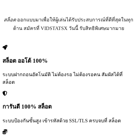
สล็อต
ออกแบบมาเพื่อให้ผู้เล่นได้รับประสบการณ์ที่ดีที่สุดในทุก
ด้าน สมัครที่ VIDSTATSX วันนี้ รับสิทธิพิเศษมากมาย
สล็อต ออโต้ 100%
ระบบฝากถอนอัตโนมัติ ไม่ต้องรอ ไม่ต้องรอคน สัมผัสได้ที่
สล็อต
การันตี 100% สล็อต
ระบบป้องกันขั้นสูง เข้ารหัสด้วย SSL/TLS ครบจบที่ สล็อต