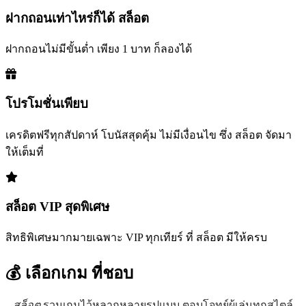
ฝากถอนเท่าไหร่ก็ได้ สล็อต
ฝากถอนไม่มีขั้นต่ำ เพียง 1 บาท ก็ลองได้
โปรโมชั่นเพียบ
เครดิตฟรีทุกสัปดาห์ โบนัสสุดคุ้ม ไม่มีเงื่อนไข ซึ่ง สล็อต จัดมา
ให้เต็มที่
สล็อต VIP สุดพิเศษ
สิทธิพิเศษมากมายเฉพาะ VIP ทุกเทียร์ ที่ สล็อต มีให้ครบ
💰 เลือกเกม
ที่ชอบ
สล็อต
รวมเกมไว้หลากหลายรูปแบบ ตอบโจทย์ผู้เล่นทุกสไตล์