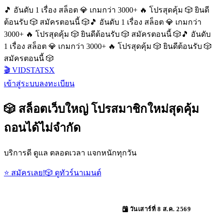
🎵 อันดับ 1 เรื่อง สล็อต 💎 เกมกว่า 3000+ 🔥 โปรสุดคุ้ม 🎲 ยินดี
ต้อนรับ 🎲 สมัครตอนนี้ 🎲
🎵 อันดับ 1 เรื่อง สล็อต 💎 เกมกว่า
3000+ 🔥 โปรสุดคุ้ม 🎲 ยินดีต้อนรับ 🎲 สมัครตอนนี้ 🎲
🎵 อันดับ
1 เรื่อง สล็อต 💎 เกมกว่า 3000+ 🔥 โปรสุดคุ้ม 🎲 ยินดีต้อนรับ 🎲
สมัครตอนนี้ 🎲
🎬 VIDSTATSX
เข้าสู่ระบบ
ลงทะเบียน
🎲 สล็อตเว็บใหญ่ โปรสมาชิกใหม่สุดคุ้ม
ถอนได้ไม่จำกัด
บริการดี ดูแล ตลอดเวลา แจกหนักทุกวัน
⭐ สมัครเลย!
🎲 ดูทัวร์นาเมนต์
วันเสาร์ที่ 8 ส.ค. 2569