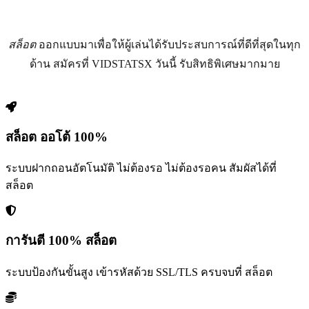
สล็อต
ออกแบบมาเพื่อให้ผู้เล่นได้รับประสบการณ์ที่ดีที่สุดในทุก
ด้าน สมัครที่ VIDSTATSX วันนี้ รับสิทธิพิเศษมากมาย
สล็อต ออโต้ 100%
ระบบฝากถอนอัตโนมัติ ไม่ต้องรอ ไม่ต้องรอคน สัมผัสได้ที่
สล็อต
การันตี 100% สล็อต
ระบบป้องกันขั้นสูง เข้ารหัสด้วย SSL/TLS ครบจบที่ สล็อต