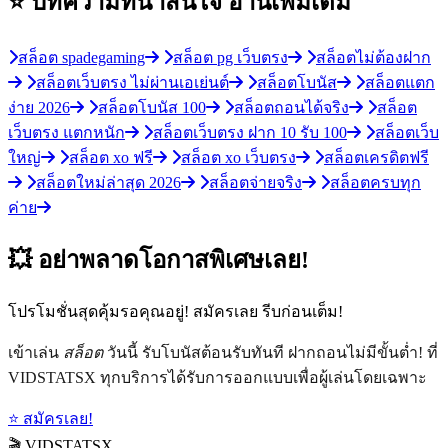
⭐ บทความที่น่าสนใจ
อ่านเพิ่มเติม
สล็อต spadegaming
สล็อต pg เว็บตรง
สล็อตไม่ต้องฝาก
สล็อตเว็บตรง ไม่ผ่านเอเย่นต์
สล็อตโบนัส
สล็อตแตก
ง่าย 2026
สล็อตโบนัส 100
สล็อตถอนได้จริง
สล็อต
เว็บตรง แตกหนัก
สล็อตเว็บตรง ฝาก 10 รับ 100
สล็อตเว็บ
ใหญ่
สล็อต xo ฟรี
สล็อต xo เว็บตรง
สล็อตเครดิตฟรี
สล็อตใหม่ล่าสุด 2026
สล็อตจ่ายจริง
สล็อตครบทุก
ค่าย
💥 อย่าพลาดโอกาสพิเศษเลย!
โปรโมชั่นสุดคุ้มรอคุณอยู่! สมัครเลย รีบก่อนเต็ม!
เข้าเล่น
สล็อต
วันนี้ รับโบนัสต้อนรับทันที ฝากถอนไม่มีขั้นต่ำ! ที่
VIDSTATSX ทุกบริการได้รับการออกแบบเพื่อผู้เล่นโดยเฉพาะ
⭐ สมัครเลย!
🎬 VIDSTATSX