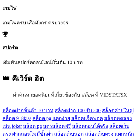
เกมไพ่
เกมไพ่ครบ เสือมังกร ครบวงจร
สปอร์ต
เดิมพันสปอร์ตออนไลน์เริ่มต้น 10 บาท
👑 คีเวิร์ด
ฮิต
คำค้นหายอดนิยมที่เกี่ยวข้องกับ
สล็อต
ที่ VIDSTATSX
สล็อตฝากขั้นต่ำ 10 บาท
สล็อตฝาก 100 รับ 200
สล็อตค่ายใหญ่
สล็อต 918kiss
สล็อต pg แตกง่าย
สล็อตแจ็คพอต
สล็อตทดลอง
เล่น joker
สล็อต pg
สูตรสล็อตฟรี
สล็อตถอนได้จริง
สล็อตเว็บ
ตรง ฝากถอนไม่มีขั้นต่ำ
สล็อตเว็บนอก
สล็อตเว็บตรง แตกหนัก