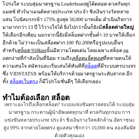
โปร่งใส ระบบสุ่มมาตรฐาน Leaderboardดูได้ตลอด ดวลกันทุก
แมตช์ ทัวร์นาเมนต์หลายประเภท ประจำ ชิงเงินรางวัลหลาย
แสน โบนัสแรกเข้า 175% สูงสุด 50,000 บาทเต็ม ดำเนินกิจการ
มามากกว่า 13 ปี ไว้วางใจได้ ยิ่งไปกว่านั้นก็ยังมี
สล็อตค่ายใหญ่
ให้เลือกอีกเพียบ นอกจากนี้ยังมีสล็อตฝากขั้นต่ำ 10 บาทให้เลือก
อีกด้วย ไม่ว่าจะเป็น
สล็อตฝาก 100 รับ 200
หรือรูปแบบอื่นๆ
สำหรับ
สล็อต 918kiss
นั้นมีความโดดเด่น โดยเฉพาะสล็อต pg
แตกง่ายที่กำลังเป็นที่นิยม รวมถึง
สล็อตแจ็คพอต
ที่หลายคนให้
ความสนใจ สมัครและเริ่มเล่นได้ทันทีที่
สล็อต
ที่มีระบบครบวงจร
ซึ่ง VIDSTATSX พร้อมให้บริการด้วยมาตรฐานระดับสากล อีก
ทั้ง
สล็อตเว็บตรง
ก็มีโปรโมชั่นดีๆ ให้เลือกเยอะ
ทำไมต้องเลือก
สล็อต
เพราะอะไรถึงเลือกสล็อต? ระบบแข่งขันตรวจสอบได้ ระบบสุ่ม
มาตรฐาน กระดานผู้นำอัพเดตทุกนาที ดวลกันทุกรอบ การ
แข่งขันหลายประเภท ประจำ ชิงเงินรางวัลหลักล้าน อัตราชนะ
สูง 99% จากค่ายโดยตรง ดูแลสมาชิกกว่า 10,000 คน ลองสัมผัส
ด้วยตัวคุณเอง