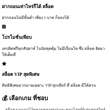
ฝากถอนเท่าไหร่ก็ได้ สล็อต
ฝากถอนไม่มีขั้นต่ำ เพียง 1 บาท ก็ลองได้
โปรโมชั่นเพียบ
เครดิตฟรีทุกสัปดาห์ โบนัสสุดคุ้ม ไม่มีเงื่อนไข ซึ่ง สล็อต จัดมา
ให้เต็มที่
สล็อต VIP สุดพิเศษ
สิทธิพิเศษมากมายเฉพาะ VIP ทุกเทียร์ ที่ สล็อต มีให้ครบ
💰 เลือกเกม
ที่ชอบ
สล็อต
รวมเกมไว้หลากหลายรูปแบบ ตอบโจทย์ผู้เล่นทุกสไตล์