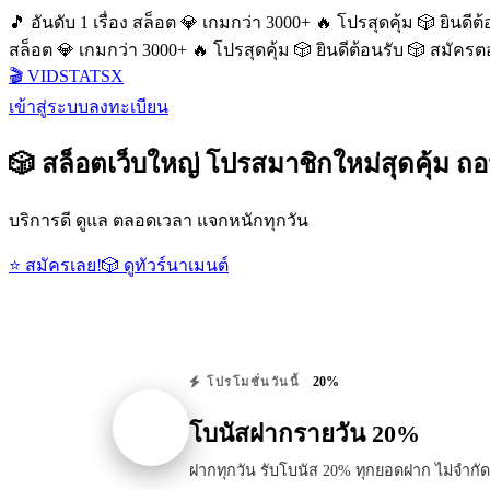
🎵 อันดับ 1 เรื่อง สล็อต 💎 เกมกว่า 3000+ 🔥 โปรสุดคุ้ม 🎲 ยินดีต
สล็อต 💎 เกมกว่า 3000+ 🔥 โปรสุดคุ้ม 🎲 ยินดีต้อนรับ 🎲 สมัครตอ
🎬 VIDSTATSX
เข้าสู่ระบบ
ลงทะเบียน
🎲 สล็อตเว็บใหญ่ โปรสมาชิกใหม่สุดคุ้ม ถอ
บริการดี ดูแล ตลอดเวลา แจกหนักทุกวัน
⭐ สมัครเลย!
🎲 ดูทัวร์นาเมนต์
20%
โปรโมชั่นวันนี้
โบนัสฝากรายวัน 20%
ฝากทุกวัน รับโบนัส 20% ทุกยอดฝาก ไม่จำกั