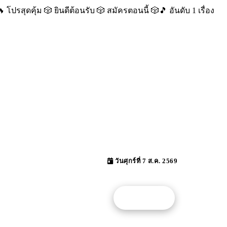
🔥 โปรสุดคุ้ม 🎲 ยินดีต้อนรับ 🎲 สมัครตอนนี้ 🎲
🎵 อันดับ 1 เรื่อง
วันศุกร์ที่ 7 ส.ค. 2569
รับโปรนี้