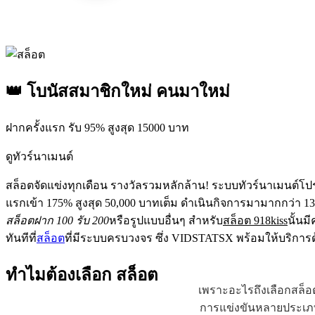
👑 โบนัสสมาชิกใหม่ คนมาใหม่
ฝากครั้งแรก รับ 95% สูงสุด 15000 บาท
ดูทัวร์นาเมนต์
สล็อตจัดแข่งทุกเดือน รางวัลรวมหลักล้าน! ระบบทัวร์นาเมนต์โ
แรกเข้า 175% สูงสุด 50,000 บาทเต็ม ดำเนินกิจการมามากกว่า 13 ปี 
สล็อตฝาก 100 รับ 200
หรือรูปแบบอื่นๆ สำหรับ
สล็อต 918kiss
นั้นม
ทันทีที่
สล็อต
ที่มีระบบครบวงจร ซึ่ง VIDSTATSX พร้อมให้บริการ
ทำไมต้องเลือก
สล็อต
เพราะอะไรถึงเลือกสล็อ
การแข่งขันหลายประเภท 