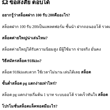
💥 ข้อสงสัย
ตอบได้
อยากรู้ว่าสล็อตฝาก 100 รับ 200คืออะไร?
สล็อตฝาก 100 รับ 200เป็นแพลตฟอร์ม ชั้นนำ ฝากถอนออโต้ รวดเร
สล็อตค่ายใหญ่น่าเล่นไหม?
สล็อตค่ายใหญ่ได้รับความนิยมสูง มีผู้ใช้มาก จ่ายจริง มั่นคง
วิธีสมัครสล็อต 918kiss?
สล็อต 918kissสะดวก ใช้เวลาไม่นาน เล่นได้เลย
สล็อต
ขั้นต่ำสล็อต pg แตกง่ายเท่าไหร่?
สล็อต pg แตกง่ายเริ่มต้น 1 บาท ระบบออโต้ รวดเร็วทันใจ
สล็อต
โปรโมชั่นสล็อตแจ็คพอตมีอะไร?