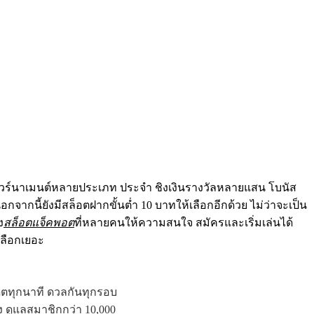
 ทัวร์นาเมนต์หลายประเภท ประจำ ชิงเงินรางวัลหลายแสน โบนัส
นอกจากนี้ยังมีสล็อตฝากขั้นต่ำ 10 บาทให้เลือกอีกด้วย ไม่ว่าจะเป็น
ง
สล็อตแจ็คพอต
ที่หลายคนให้ความสนใจ สมัครและเริ่มเล่นได้
เลือกเยอะ
ดตทุกนาที ดวลกันทุกรอบ
 ดูแลสมาชิกกว่า 10,000