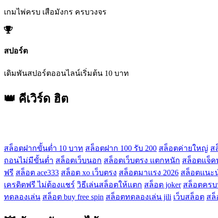
เกมไพ่ครบ เสือมังกร ครบวงจร
สปอร์ต
เดิมพันสปอร์ตออนไลน์เริ่มต้น 10 บาท
👑 คีเวิร์ด
ฮิต
สล็อตฝากขั้นต่ำ 10 บาท
สล็อตฝาก 100 รับ 200
สล็อตค่ายใหญ่
สล
ถอนไม่มีขั้นต่ำ
สล็อตเว็บนอก
สล็อตเว็บตรง แตกหนัก
สล็อตแจ็
ฟรี
สล็อต ace333
สล็อต xo เว็บตรง
สล็อตมาแรง 2026
สล็อตแนะน
เครดิตฟรี ไม่ต้องแชร์
วิธีเล่นสล็อตให้แตก
สล็อต joker
สล็อตครบท
ทดลองเล่น
สล็อต buy free spin
สล็อตทดลองเล่น jili
เว็บสล็อต
สล็