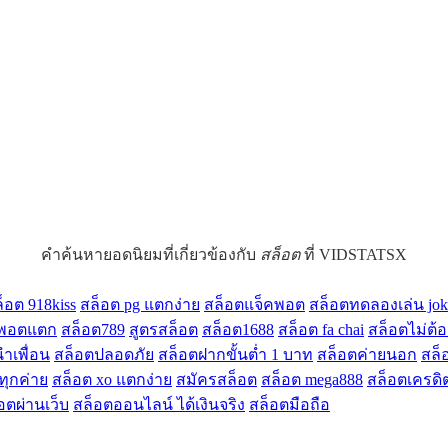
คำค้นหายอดนิยมที่เกี่ยวข้องกับ
สล็อต
ที่ VIDSTATSX
็อต 918kiss
สล็อต pg แตกง่าย
สล็อตแจ็คพอต
สล็อตทดลองเล่น jok
คพอตแตก
สล็อต789
สูตรสล็อต
สล็อต1688
สล็อต fa chai
สล็อตไม่ต้
ำเพื่อน
สล็อตปลอดภัย
สล็อตฝากขั้นต่ำ 1 บาท
สล็อตค่ายนอก
สล็
ุกค่าย
สล็อต xo แตกง่าย
สมัครสล็อต
สล็อต mega888
สล็อตเครดิต
อตผ่านเว็บ
สล็อตออนไลน์ ได้เงินจริง
สล็อตมือถือ