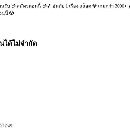
้อนรับ 🎲 สมัครตอนนี้ 🎲
🎵 อันดับ 1 เรื่อง สล็อต 💎 เกมกว่า 3000+ 
นนี้ 🎲
นได้ไม่จำกัด
งได้ฟรี