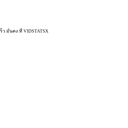
็ว มั่นคง ที่ VIDSTATSX