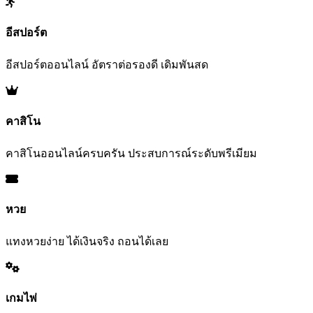
อีสปอร์ต
อีสปอร์ตออนไลน์ อัตราต่อรองดี เดิมพันสด
คาสิโน
คาสิโนออนไลน์ครบครัน ประสบการณ์ระดับพรีเมียม
หวย
แทงหวยง่าย ได้เงินจริง ถอนได้เลย
เกมไพ่