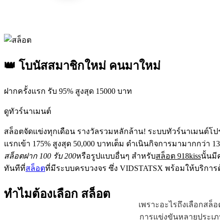
👑 โบนัสสมาชิกใหม่ คนมาใหม่
ฝากครั้งแรก รับ 95% สูงสุด 15000 บาท
ดูทัวร์นาเมนต์
สล็อตจัดแข่งทุกเดือน รางวัลรวมหลักล้าน! ระบบทัวร์นาเมนต์โ
แรกเข้า 175% สูงสุด 50,000 บาทเต็ม ดำเนินกิจการมามากกว่า 13 ปี 
สล็อตฝาก 100 รับ 200
หรือรูปแบบอื่นๆ สำหรับ
สล็อต 918kiss
นั้นม
ทันทีที่
สล็อต
ที่มีระบบครบวงจร ซึ่ง VIDSTATSX พร้อมให้บริการ
ทำไมต้องเลือก
สล็อต
เพราะอะไรถึงเลือกสล็อ
การแข่งขันหลายประเภท 