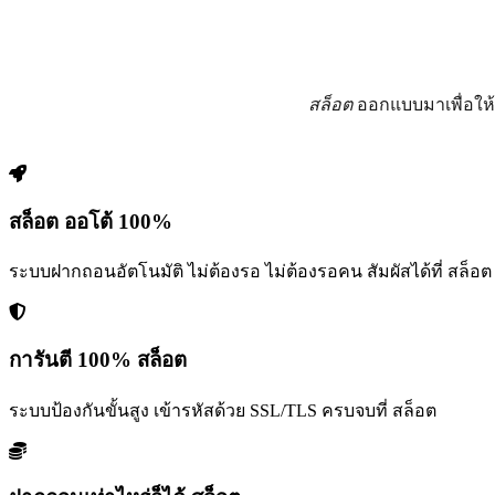
สล็อต
ออกแบบมาเพื่อให้ผู
สล็อต ออโต้ 100%
ระบบฝากถอนอัตโนมัติ ไม่ต้องรอ ไม่ต้องรอคน สัมผัสได้ที่ สล็อต
การันตี 100% สล็อต
ระบบป้องกันขั้นสูง เข้ารหัสด้วย SSL/TLS ครบจบที่ สล็อต