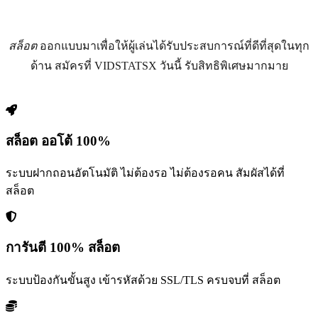
สล็อต
ออกแบบมาเพื่อให้ผู้เล่นได้รับประสบการณ์ที่ดีที่สุดในทุก
ด้าน สมัครที่ VIDSTATSX วันนี้ รับสิทธิพิเศษมากมาย
สล็อต ออโต้ 100%
ระบบฝากถอนอัตโนมัติ ไม่ต้องรอ ไม่ต้องรอคน สัมผัสได้ที่
สล็อต
การันตี 100% สล็อต
ระบบป้องกันขั้นสูง เข้ารหัสด้วย SSL/TLS ครบจบที่ สล็อต