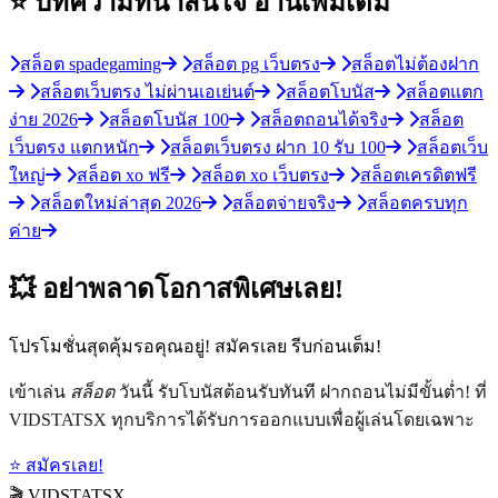
⭐ บทความที่น่าสนใจ
อ่านเพิ่มเติม
สล็อต spadegaming
สล็อต pg เว็บตรง
สล็อตไม่ต้องฝาก
สล็อตเว็บตรง ไม่ผ่านเอเย่นต์
สล็อตโบนัส
สล็อตแตก
ง่าย 2026
สล็อตโบนัส 100
สล็อตถอนได้จริง
สล็อต
เว็บตรง แตกหนัก
สล็อตเว็บตรง ฝาก 10 รับ 100
สล็อตเว็บ
ใหญ่
สล็อต xo ฟรี
สล็อต xo เว็บตรง
สล็อตเครดิตฟรี
สล็อตใหม่ล่าสุด 2026
สล็อตจ่ายจริง
สล็อตครบทุก
ค่าย
💥 อย่าพลาดโอกาสพิเศษเลย!
โปรโมชั่นสุดคุ้มรอคุณอยู่! สมัครเลย รีบก่อนเต็ม!
เข้าเล่น
สล็อต
วันนี้ รับโบนัสต้อนรับทันที ฝากถอนไม่มีขั้นต่ำ! ที่
VIDSTATSX ทุกบริการได้รับการออกแบบเพื่อผู้เล่นโดยเฉพาะ
⭐ สมัครเลย!
🎬 VIDSTATSX