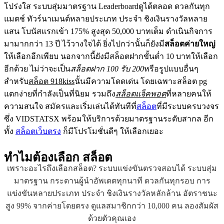
โปร่งใส ระบบสุ่มมาตรฐาน Leaderboardดูได้ตลอด ดวลกันทุก
แมตช์ ทัวร์นาเมนต์หลายประเภท ประจำ ชิงเงินรางวัลหลาย
แสน โบนัสแรกเข้า 175% สูงสุด 50,000 บาทเต็ม ดำเนินกิจการ
มามากกว่า 13 ปี ไว้วางใจได้ ยิ่งไปกว่านั้นก็ยังมี
สล็อตค่ายใหญ่
ให้เลือกอีกเพียบ นอกจากนี้ยังมีสล็อตฝากขั้นต่ำ 10 บาทให้เลือก
อีกด้วย ไม่ว่าจะเป็น
สล็อตฝาก 100 รับ 200
หรือรูปแบบอื่นๆ
สำหรับ
สล็อต 918kiss
นั้นมีความโดดเด่น โดยเฉพาะสล็อต pg
แตกง่ายที่กำลังเป็นที่นิยม รวมถึง
สล็อตแจ็คพอต
ที่หลายคนให้
ความสนใจ สมัครและเริ่มเล่นได้ทันทีที่
สล็อต
ที่มีระบบครบวงจร
ซึ่ง VIDSTATSX พร้อมให้บริการด้วยมาตรฐานระดับสากล อีก
ทั้ง
สล็อตเว็บตรง
ก็มีโปรโมชั่นดีๆ ให้เลือกเยอะ
ทำไมต้องเลือก
สล็อต
เพราะอะไรถึงเลือกสล็อต? ระบบแข่งขันตรวจสอบได้ ระบบสุ่ม
มาตรฐาน กระดานผู้นำอัพเดตทุกนาที ดวลกันทุกรอบ การ
แข่งขันหลายประเภท ประจำ ชิงเงินรางวัลหลักล้าน อัตราชนะ
สูง 99% จากค่ายโดยตรง ดูแลสมาชิกกว่า 10,000 คน ลองสัมผัส
ด้วยตัวคุณเอง