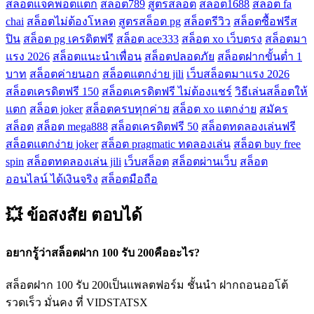
สล็อตแจ็คพอตแตก
สล็อต789
สูตรสล็อต
สล็อต1688
สล็อต fa
chai
สล็อตไม่ต้องโหลด
สูตรสล็อต pg
สล็อตรีวิว
สล็อตซื้อฟรีส
ปิน
สล็อต pg เครดิตฟรี
สล็อต ace333
สล็อต xo เว็บตรง
สล็อตมา
แรง 2026
สล็อตแนะนำเพื่อน
สล็อตปลอดภัย
สล็อตฝากขั้นต่ำ 1
บาท
สล็อตค่ายนอก
สล็อตแตกง่าย jili
เว็บสล็อตมาแรง 2026
สล็อตเครดิตฟรี 150
สล็อตเครดิตฟรี ไม่ต้องแชร์
วิธีเล่นสล็อตให้
แตก
สล็อต joker
สล็อตครบทุกค่าย
สล็อต xo แตกง่าย
สมัคร
สล็อต
สล็อต mega888
สล็อตเครดิตฟรี 50
สล็อตทดลองเล่นฟรี
สล็อตแตกง่าย joker
สล็อต pragmatic ทดลองเล่น
สล็อต buy free
spin
สล็อตทดลองเล่น jili
เว็บสล็อต
สล็อตผ่านเว็บ
สล็อต
ออนไลน์ ได้เงินจริง
สล็อตมือถือ
💥 ข้อสงสัย
ตอบได้
อยากรู้ว่าสล็อตฝาก 100 รับ 200คืออะไร?
สล็อตฝาก 100 รับ 200เป็นแพลตฟอร์ม ชั้นนำ ฝากถอนออโต้
รวดเร็ว มั่นคง ที่ VIDSTATSX