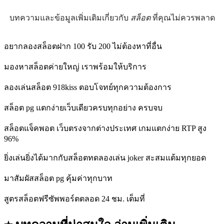
บทความและข้อมูลเพิ่มเติมเกี่ยวกับ
สล็อต
ที่คุณไม่ควรพลาด
อยากลองสล็อตฝาก 100 รับ 200 ไม่ต้องหาที่อื่น
มองหาสล็อตค่ายใหญ่ เราพร้อมให้บริการ
ลองเล่นสล็อต 918kiss ตอบโจทย์ทุกความต้องการ
สล็อต pg แตกง่ายเว็บเดียวครบทุกอย่าง ครบจบ
สล็อตแจ็คพอต เว็บตรงจากต่างประเทศ เกมแตกง่าย RTP สูง
96%
ยิ่งเล่นยิ่งได้มากกับสล็อตทดลองเล่น joker สะสมแต้มทุกยอด
มาสัมผัสสล็อต pg คุ้มค่าทุกบาท
สูตรสล็อตฟรีซัพพอร์ตตลอด 24 ชม. เต็มที่