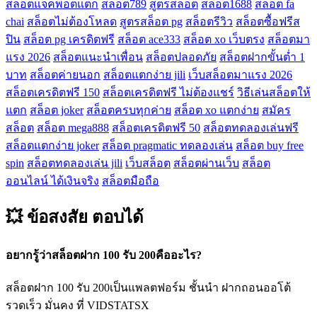
สล็อตแจ็คพอตแตก
สล็อต789
สูตรสล็อต
สล็อต1688
สล็อต fa
chai
สล็อตไม่ต้องโหลด
สูตรสล็อต pg
สล็อตรีวิว
สล็อตซื้อฟรีส
ปิน
สล็อต pg เครดิตฟรี
สล็อต ace333
สล็อต xo เว็บตรง
สล็อตมา
แรง 2026
สล็อตแนะนำเพื่อน
สล็อตปลอดภัย
สล็อตฝากขั้นต่ำ 1
บาท
สล็อตค่ายนอก
สล็อตแตกง่าย jili
เว็บสล็อตมาแรง 2026
สล็อตเครดิตฟรี 150
สล็อตเครดิตฟรี ไม่ต้องแชร์
วิธีเล่นสล็อตให้
แตก
สล็อต joker
สล็อตครบทุกค่าย
สล็อต xo แตกง่าย
สมัคร
สล็อต
สล็อต mega888
สล็อตเครดิตฟรี 50
สล็อตทดลองเล่นฟรี
สล็อตแตกง่าย joker
สล็อต pragmatic ทดลองเล่น
สล็อต buy free
spin
สล็อตทดลองเล่น jili
เว็บสล็อต
สล็อตผ่านเว็บ
สล็อต
ออนไลน์ ได้เงินจริง
สล็อตมือถือ
💥 ข้อสงสัย
ตอบได้
อยากรู้ว่าสล็อตฝาก 100 รับ 200คืออะไร?
สล็อตฝาก 100 รับ 200เป็นแพลตฟอร์ม ชั้นนำ ฝากถอนออโต้
รวดเร็ว มั่นคง ที่ VIDSTATSX