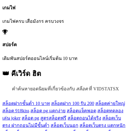
เกมไพ่
เกมไพ่ครบ เสือมังกร ครบวงจร
สปอร์ต
เดิมพันสปอร์ตออนไลน์เริ่มต้น 10 บาท
👑 คีเวิร์ด
ฮิต
คำค้นหายอดนิยมที่เกี่ยวข้องกับ
สล็อต
ที่ VIDSTATSX
สล็อตฝากขั้นต่ำ 10 บาท
สล็อตฝาก 100 รับ 200
สล็อตค่ายใหญ่
สล็อต 918kiss
สล็อต pg แตกง่าย
สล็อตแจ็คพอต
สล็อตทดลอง
เล่น joker
สล็อต pg
สูตรสล็อตฟรี
สล็อตถอนได้จริง
สล็อตเว็บ
ตรง ฝากถอนไม่มีขั้นต่ำ
สล็อตเว็บนอก
สล็อตเว็บตรง แตกหนัก