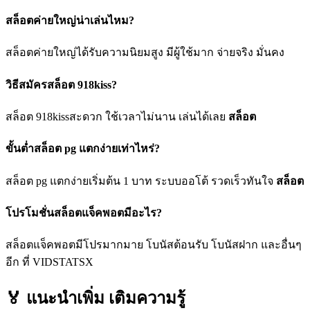
สล็อตค่ายใหญ่น่าเล่นไหม?
สล็อตค่ายใหญ่ได้รับความนิยมสูง มีผู้ใช้มาก จ่ายจริง มั่นคง
วิธีสมัครสล็อต 918kiss?
สล็อต 918kissสะดวก ใช้เวลาไม่นาน เล่นได้เลย
สล็อต
ขั้นต่ำสล็อต pg แตกง่ายเท่าไหร่?
สล็อต pg แตกง่ายเริ่มต้น 1 บาท ระบบออโต้ รวดเร็วทันใจ
สล็อต
โปรโมชั่นสล็อตแจ็คพอตมีอะไร?
สล็อตแจ็คพอตมีโปรมากมาย โบนัสต้อนรับ โบนัสฝาก และอื่นๆ
อีก ที่ VIDSTATSX
🏅 แนะนำเพิ่ม
เติมความรู้