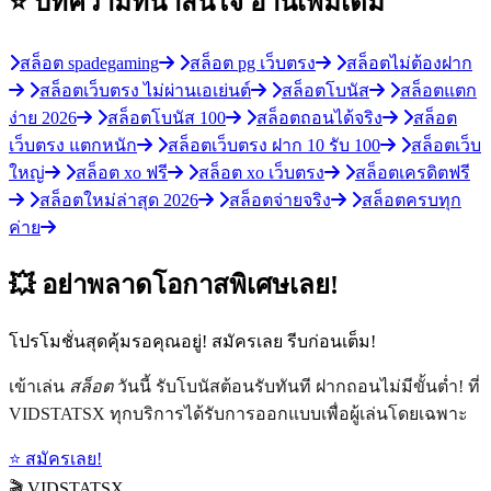
⭐ บทความที่น่าสนใจ
อ่านเพิ่มเติม
สล็อต spadegaming
สล็อต pg เว็บตรง
สล็อตไม่ต้องฝาก
สล็อตเว็บตรง ไม่ผ่านเอเย่นต์
สล็อตโบนัส
สล็อตแตก
ง่าย 2026
สล็อตโบนัส 100
สล็อตถอนได้จริง
สล็อต
เว็บตรง แตกหนัก
สล็อตเว็บตรง ฝาก 10 รับ 100
สล็อตเว็บ
ใหญ่
สล็อต xo ฟรี
สล็อต xo เว็บตรง
สล็อตเครดิตฟรี
สล็อตใหม่ล่าสุด 2026
สล็อตจ่ายจริง
สล็อตครบทุก
ค่าย
💥 อย่าพลาดโอกาสพิเศษเลย!
โปรโมชั่นสุดคุ้มรอคุณอยู่! สมัครเลย รีบก่อนเต็ม!
เข้าเล่น
สล็อต
วันนี้ รับโบนัสต้อนรับทันที ฝากถอนไม่มีขั้นต่ำ! ที่
VIDSTATSX ทุกบริการได้รับการออกแบบเพื่อผู้เล่นโดยเฉพาะ
⭐ สมัครเลย!
🎬 VIDSTATSX