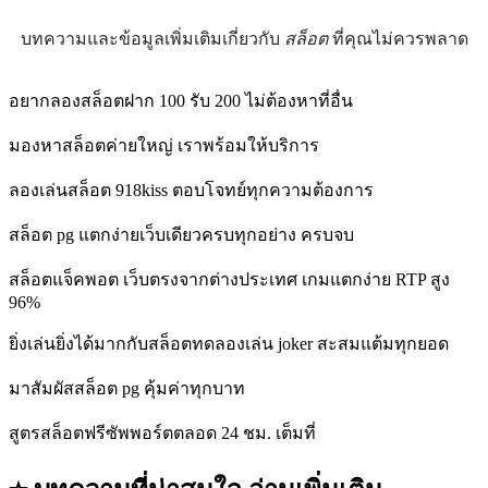
บทความและข้อมูลเพิ่มเติมเกี่ยวกับ
สล็อต
ที่คุณไม่ควรพลาด
อยากลองสล็อตฝาก 100 รับ 200 ไม่ต้องหาที่อื่น
มองหาสล็อตค่ายใหญ่ เราพร้อมให้บริการ
ลองเล่นสล็อต 918kiss ตอบโจทย์ทุกความต้องการ
สล็อต pg แตกง่ายเว็บเดียวครบทุกอย่าง ครบจบ
สล็อตแจ็คพอต เว็บตรงจากต่างประเทศ เกมแตกง่าย RTP สูง
96%
ยิ่งเล่นยิ่งได้มากกับสล็อตทดลองเล่น joker สะสมแต้มทุกยอด
มาสัมผัสสล็อต pg คุ้มค่าทุกบาท
สูตรสล็อตฟรีซัพพอร์ตตลอด 24 ชม. เต็มที่