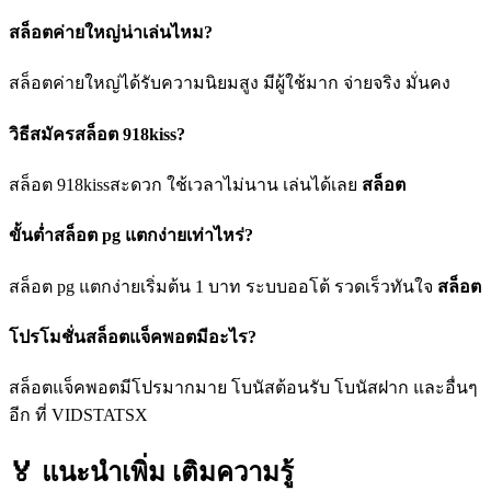
สล็อตค่ายใหญ่น่าเล่นไหม?
สล็อตค่ายใหญ่ได้รับความนิยมสูง มีผู้ใช้มาก จ่ายจริง มั่นคง
วิธีสมัครสล็อต 918kiss?
สล็อต 918kissสะดวก ใช้เวลาไม่นาน เล่นได้เลย
สล็อต
ขั้นต่ำสล็อต pg แตกง่ายเท่าไหร่?
สล็อต pg แตกง่ายเริ่มต้น 1 บาท ระบบออโต้ รวดเร็วทันใจ
สล็อต
โปรโมชั่นสล็อตแจ็คพอตมีอะไร?
สล็อตแจ็คพอตมีโปรมากมาย โบนัสต้อนรับ โบนัสฝาก และอื่นๆ
อีก ที่ VIDSTATSX
🏅 แนะนำเพิ่ม
เติมความรู้