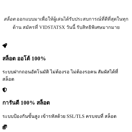
สล็อต
ออกแบบมาเพื่อให้ผู้เล่นได้รับประสบการณ์ที่ดีที่สุดในทุก
ด้าน สมัครที่ VIDSTATSX วันนี้ รับสิทธิพิเศษมากมาย
สล็อต ออโต้ 100%
ระบบฝากถอนอัตโนมัติ ไม่ต้องรอ ไม่ต้องรอคน สัมผัสได้ที่
สล็อต
การันตี 100% สล็อต
ระบบป้องกันขั้นสูง เข้ารหัสด้วย SSL/TLS ครบจบที่ สล็อต