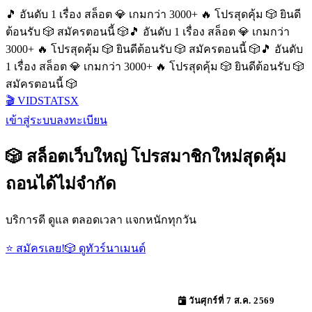
🎵 อันดับ 1 เรื่อง สล็อต 💎 เกมกว่า 3000+ 🔥 โปรสุดคุ้ม 🎲 ยินดี
ต้อนรับ 🎲 สมัครตอนนี้ 🎲
🎵 อันดับ 1 เรื่อง สล็อต 💎 เกมกว่า
3000+ 🔥 โปรสุดคุ้ม 🎲 ยินดีต้อนรับ 🎲 สมัครตอนนี้ 🎲
🎵 อันดับ
1 เรื่อง สล็อต 💎 เกมกว่า 3000+ 🔥 โปรสุดคุ้ม 🎲 ยินดีต้อนรับ 🎲
สมัครตอนนี้ 🎲
🎬 VIDSTATSX
เข้าสู่ระบบ
ลงทะเบียน
🎲 สล็อตเว็บใหญ่ โปรสมาชิกใหม่สุดคุ้ม
ถอนได้ไม่จำกัด
บริการดี ดูแล ตลอดเวลา แจกหนักทุกวัน
⭐ สมัครเลย!
🎲 ดูทัวร์นาเมนต์
วันศุกร์ที่ 7 ส.ค. 2569