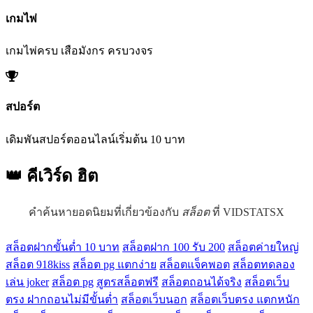
เกมไพ่
เกมไพ่ครบ เสือมังกร ครบวงจร
สปอร์ต
เดิมพันสปอร์ตออนไลน์เริ่มต้น 10 บาท
👑 คีเวิร์ด
ฮิต
คำค้นหายอดนิยมที่เกี่ยวข้องกับ
สล็อต
ที่ VIDSTATSX
สล็อตฝากขั้นต่ำ 10 บาท
สล็อตฝาก 100 รับ 200
สล็อตค่ายใหญ่
สล็อต 918kiss
สล็อต pg แตกง่าย
สล็อตแจ็คพอต
สล็อตทดลอง
เล่น joker
สล็อต pg
สูตรสล็อตฟรี
สล็อตถอนได้จริง
สล็อตเว็บ
ตรง ฝากถอนไม่มีขั้นต่ำ
สล็อตเว็บนอก
สล็อตเว็บตรง แตกหนัก