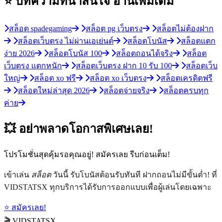
⭐ บทความที่น่าสนใจ
อ่านเพิ่มเติม
สล็อต spadegaming
สล็อต pg เว็บตรง
สล็อตไม่ต้องฝาก
สล็อตเว็บตรง ไม่ผ่านเอเย่นต์
สล็อตโบนัส
สล็อตแตก
ง่าย 2026
สล็อตโบนัส 100
สล็อตถอนได้จริง
สล็อต
เว็บตรง แตกหนัก
สล็อตเว็บตรง ฝาก 10 รับ 100
สล็อตเว็บ
ใหญ่
สล็อต xo ฟรี
สล็อต xo เว็บตรง
สล็อตเครดิตฟรี
สล็อตใหม่ล่าสุด 2026
สล็อตจ่ายจริง
สล็อตครบทุก
ค่าย
💥 อย่าพลาดโอกาสพิเศษเลย!
โปรโมชั่นสุดคุ้มรอคุณอยู่! สมัครเลย รีบก่อนเต็ม!
เข้าเล่น
สล็อต
วันนี้ รับโบนัสต้อนรับทันที ฝากถอนไม่มีขั้นต่ำ! ที่
VIDSTATSX ทุกบริการได้รับการออกแบบเพื่อผู้เล่นโดยเฉพาะ
⭐ สมัครเลย!
🎬 VIDSTATSX