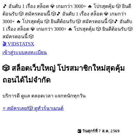
🎵 อันดับ 1 เรื่อง สล็อต 💎 เกมกว่า 3000+ 🔥 โปรสุดคุ้ม 🎲 ยินดี
ต้อนรับ 🎲 สมัครตอนนี้ 🎲
🎵 อันดับ 1 เรื่อง สล็อต 💎 เกมกว่า
3000+ 🔥 โปรสุดคุ้ม 🎲 ยินดีต้อนรับ 🎲 สมัครตอนนี้ 🎲
🎵 อันดับ
1 เรื่อง สล็อต 💎 เกมกว่า 3000+ 🔥 โปรสุดคุ้ม 🎲 ยินดีต้อนรับ 🎲
สมัครตอนนี้ 🎲
🎬 VIDSTATSX
เข้าสู่ระบบ
ลงทะเบียน
🎲 สล็อตเว็บใหญ่ โปรสมาชิกใหม่สุดคุ้ม
ถอนได้ไม่จำกัด
บริการดี ดูแล ตลอดเวลา แจกหนักทุกวัน
⭐ สมัครเลย!
🎲 ดูทัวร์นาเมนต์
วันศุกร์ที่ 7 ส.ค. 2569