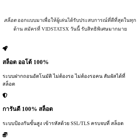
สล็อต
ออกแบบมาเพื่อให้ผู้เล่นได้รับประสบการณ์ที่ดีที่สุดในทุก
ด้าน สมัครที่ VIDSTATSX วันนี้ รับสิทธิพิเศษมากมาย
สล็อต ออโต้ 100%
ระบบฝากถอนอัตโนมัติ ไม่ต้องรอ ไม่ต้องรอคน สัมผัสได้ที่
สล็อต
การันตี 100% สล็อต
ระบบป้องกันขั้นสูง เข้ารหัสด้วย SSL/TLS ครบจบที่ สล็อต