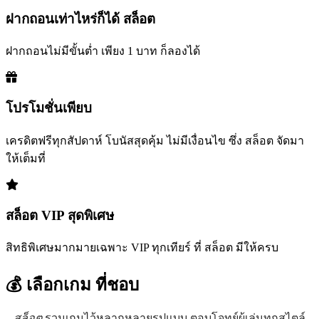
ฝากถอนเท่าไหร่ก็ได้ สล็อต
ฝากถอนไม่มีขั้นต่ำ เพียง 1 บาท ก็ลองได้
โปรโมชั่นเพียบ
เครดิตฟรีทุกสัปดาห์ โบนัสสุดคุ้ม ไม่มีเงื่อนไข ซึ่ง สล็อต จัดมา
ให้เต็มที่
สล็อต VIP สุดพิเศษ
สิทธิพิเศษมากมายเฉพาะ VIP ทุกเทียร์ ที่ สล็อต มีให้ครบ
💰 เลือกเกม
ที่ชอบ
สล็อต
รวมเกมไว้หลากหลายรูปแบบ ตอบโจทย์ผู้เล่นทุกสไตล์