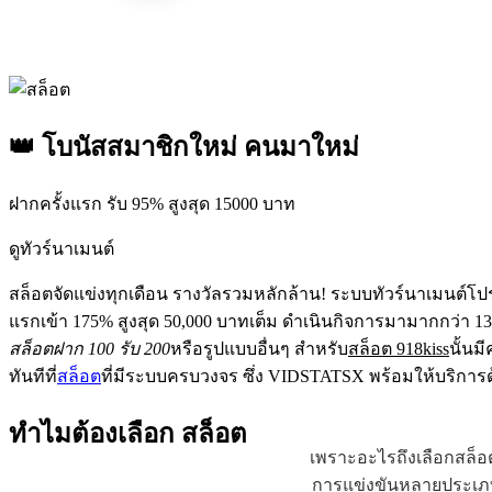
👑 โบนัสสมาชิกใหม่ คนมาใหม่
ฝากครั้งแรก รับ 95% สูงสุด 15000 บาท
ดูทัวร์นาเมนต์
สล็อตจัดแข่งทุกเดือน รางวัลรวมหลักล้าน! ระบบทัวร์นาเมนต์โ
แรกเข้า 175% สูงสุด 50,000 บาทเต็ม ดำเนินกิจการมามากกว่า 13 ปี 
สล็อตฝาก 100 รับ 200
หรือรูปแบบอื่นๆ สำหรับ
สล็อต 918kiss
นั้นม
ทันทีที่
สล็อต
ที่มีระบบครบวงจร ซึ่ง VIDSTATSX พร้อมให้บริการ
ทำไมต้องเลือก
สล็อต
เพราะอะไรถึงเลือกสล็อ
การแข่งขันหลายประเภท 