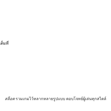
ต็มที่
สล็อต
รวมเกมไว้หลากหลายรูปแบบ ตอบโจทย์ผู้เล่นทุกสไตล์