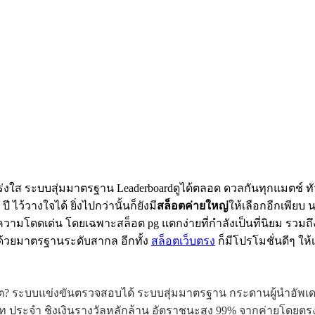
ปร่งใส ระบบสุ่มมาตรฐาน Leaderboardดูได้ตลอด ดวลกันทุกแมตช์
ไว้วางใจได้ ยิ่งไปกว่านั้นก็ยังมี
สล็อตค่ายใหญ่
ให้เลือกอีกเพียบ 
ีความโดดเด่น โดยเฉพาะสล็อต pg แตกง่ายที่กำลังเป็นที่นิยม รวมถึ
ด้วยมาตรฐานระดับสากล อีกทั้ง
สล็อตเว็บตรง
ก็มีโปรโมชั่นดีๆ ให้
ต? ระบบแข่งขันตรวจสอบได้ ระบบสุ่มมาตรฐาน กระดานผู้นำอัพเ
ประจำ ชิงเงินรางวัลหลักล้าน อัตราชนะสูง 99% จากค่ายโดยตรง