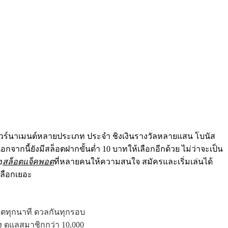
 ทัวร์นาเมนต์หลายประเภท ประจำ ชิงเงินรางวัลหลายแสน โบนัส
นอกจากนี้ยังมีสล็อตฝากขั้นต่ำ 10 บาทให้เลือกอีกด้วย ไม่ว่าจะเป็น
ง
สล็อตแจ็คพอต
ที่หลายคนให้ความสนใจ สมัครและเริ่มเล่นได้
เลือกเยอะ
ดตทุกนาที ดวลกันทุกรอบ
 ดูแลสมาชิกกว่า 10,000