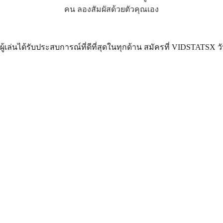
คน ลองสัมผัสด้วยตัวคุณเอง
้เล่นได้รับประสบการณ์ที่ดีที่สุดในทุกด้าน สมัครที่ VIDSTATSX วั