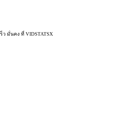
็ว มั่นคง ที่ VIDSTATSX