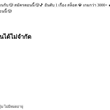
้อนรับ 🎲 สมัครตอนนี้ 🎲
🎵 อันดับ 1 เรื่อง สล็อต 💎 เกมกว่า 3000+ 
นนี้ 🎲
นได้ไม่จำกัด
ุ้ม ไม่มีหมดอายุ