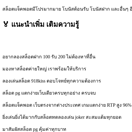
สล็อตแจ็คพอตมีโปรมากมาย โบนัสต้อนรับ โบนัสฝาก และอื่นๆ อ
🏅 แนะนำเพิ่ม
เติมความรู้
อยากลองสล็อตฝาก 100 รับ 200 ไม่ต้องหาที่อื่น
มองหาสล็อตค่ายใหญ่ เราพร้อมให้บริการ
ลองเล่นสล็อต 918kiss ตอบโจทย์ทุกความต้องการ
สล็อต pg แตกง่ายเว็บเดียวครบทุกอย่าง ครบจบ
สล็อตแจ็คพอต เว็บตรงจากต่างประเทศ เกมแตกง่าย RTP สูง 96%
ยิ่งเล่นยิ่งได้มากกับสล็อตทดลองเล่น joker สะสมแต้มทุกยอด
มาสัมผัสสล็อต pg คุ้มค่าทุกบาท