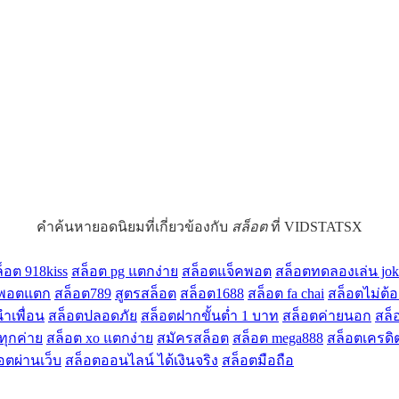
คำค้นหายอดนิยมที่เกี่ยวข้องกับ
สล็อต
ที่ VIDSTATSX
็อต 918kiss
สล็อต pg แตกง่าย
สล็อตแจ็คพอต
สล็อตทดลองเล่น jok
คพอตแตก
สล็อต789
สูตรสล็อต
สล็อต1688
สล็อต fa chai
สล็อตไม่ต้
ำเพื่อน
สล็อตปลอดภัย
สล็อตฝากขั้นต่ำ 1 บาท
สล็อตค่ายนอก
สล็
ุกค่าย
สล็อต xo แตกง่าย
สมัครสล็อต
สล็อต mega888
สล็อตเครดิต
อตผ่านเว็บ
สล็อตออนไลน์ ได้เงินจริง
สล็อตมือถือ