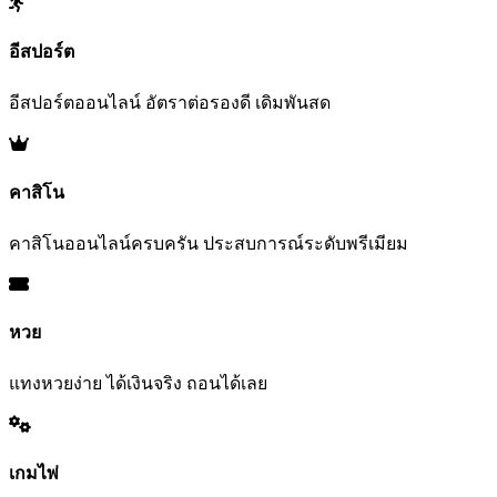
อีสปอร์ต
อีสปอร์ตออนไลน์ อัตราต่อรองดี เดิมพันสด
คาสิโน
คาสิโนออนไลน์ครบครัน ประสบการณ์ระดับพรีเมียม
หวย
แทงหวยง่าย ได้เงินจริง ถอนได้เลย
เกมไพ่