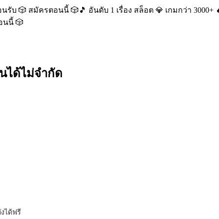
้อนรับ 🎲 สมัครตอนนี้ 🎲
🎵 อันดับ 1 เรื่อง สล็อต 💎 เกมกว่า 3000+ 
นนี้ 🎲
นได้ไม่จำกัด
งได้ฟรี