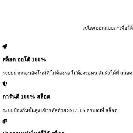
สล็อต
ออกแบบมาเพื่อให้ผู
สล็อต ออโต้ 100%
ระบบฝากถอนอัตโนมัติ ไม่ต้องรอ ไม่ต้องรอคน สัมผัสได้ที่ สล็อต
การันตี 100% สล็อต
ระบบป้องกันขั้นสูง เข้ารหัสด้วย SSL/TLS ครบจบที่ สล็อต