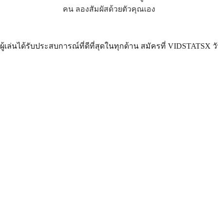
คน ลองสัมผัสด้วยตัวคุณเอง
้เล่นได้รับประสบการณ์ที่ดีที่สุดในทุกด้าน สมัครที่ VIDSTATSX วั