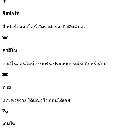
อีสปอร์ต
อีสปอร์ตออนไลน์ อัตราต่อรองดี เดิมพันสด
คาสิโน
คาสิโนออนไลน์ครบครัน ประสบการณ์ระดับพรีเมียม
หวย
แทงหวยง่าย ได้เงินจริง ถอนได้เลย
เกมไพ่