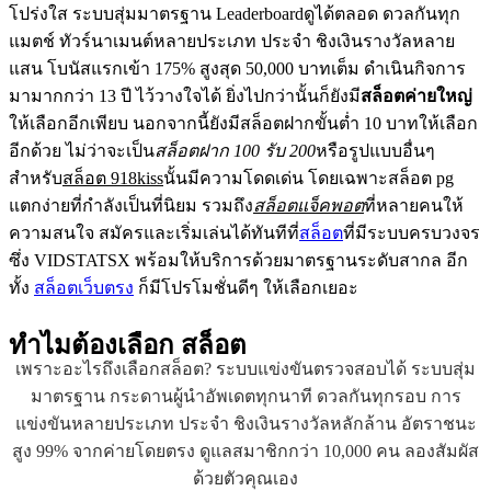
โปร่งใส ระบบสุ่มมาตรฐาน Leaderboardดูได้ตลอด ดวลกันทุก
แมตช์ ทัวร์นาเมนต์หลายประเภท ประจำ ชิงเงินรางวัลหลาย
แสน โบนัสแรกเข้า 175% สูงสุด 50,000 บาทเต็ม ดำเนินกิจการ
มามากกว่า 13 ปี ไว้วางใจได้ ยิ่งไปกว่านั้นก็ยังมี
สล็อตค่ายใหญ่
ให้เลือกอีกเพียบ นอกจากนี้ยังมีสล็อตฝากขั้นต่ำ 10 บาทให้เลือก
อีกด้วย ไม่ว่าจะเป็น
สล็อตฝาก 100 รับ 200
หรือรูปแบบอื่นๆ
สำหรับ
สล็อต 918kiss
นั้นมีความโดดเด่น โดยเฉพาะสล็อต pg
แตกง่ายที่กำลังเป็นที่นิยม รวมถึง
สล็อตแจ็คพอต
ที่หลายคนให้
ความสนใจ สมัครและเริ่มเล่นได้ทันทีที่
สล็อต
ที่มีระบบครบวงจร
ซึ่ง VIDSTATSX พร้อมให้บริการด้วยมาตรฐานระดับสากล อีก
ทั้ง
สล็อตเว็บตรง
ก็มีโปรโมชั่นดีๆ ให้เลือกเยอะ
ทำไมต้องเลือก
สล็อต
เพราะอะไรถึงเลือกสล็อต? ระบบแข่งขันตรวจสอบได้ ระบบสุ่ม
มาตรฐาน กระดานผู้นำอัพเดตทุกนาที ดวลกันทุกรอบ การ
แข่งขันหลายประเภท ประจำ ชิงเงินรางวัลหลักล้าน อัตราชนะ
สูง 99% จากค่ายโดยตรง ดูแลสมาชิกกว่า 10,000 คน ลองสัมผัส
ด้วยตัวคุณเอง