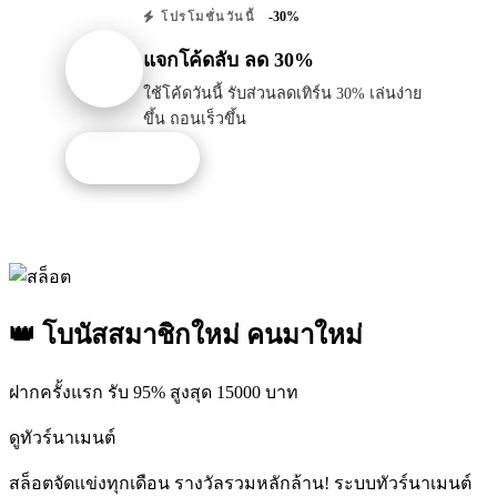
-30%
โปรโมชั่นวันนี้
แจกโค้ดลับ ลด 30%
ใช้โค้ดวันนี้ รับส่วนลดเทิร์น 30% เล่นง่าย
ขึ้น ถอนเร็วขึ้น
รับโปรนี้
👑 โบนัสสมาชิกใหม่ คนมาใหม่
ฝากครั้งแรก รับ 95% สูงสุด 15000 บาท
ดูทัวร์นาเมนต์
สล็อตจัดแข่งทุกเดือน รางวัลรวมหลักล้าน! ระบบทัวร์นาเมนต์