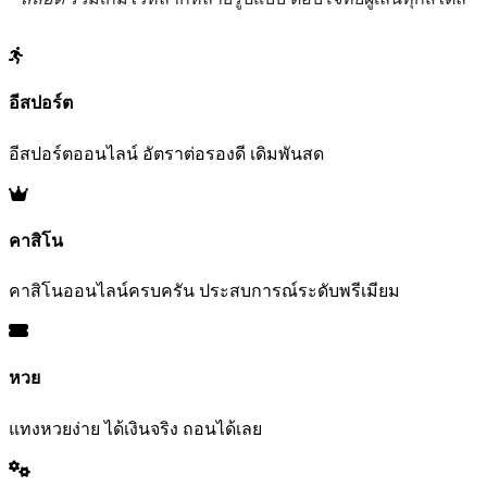
อีสปอร์ต
อีสปอร์ตออนไลน์ อัตราต่อรองดี เดิมพันสด
คาสิโน
คาสิโนออนไลน์ครบครัน ประสบการณ์ระดับพรีเมียม
หวย
แทงหวยง่าย ได้เงินจริง ถอนได้เลย