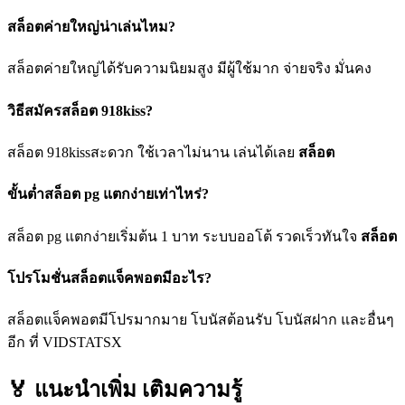
สล็อตค่ายใหญ่น่าเล่นไหม?
สล็อตค่ายใหญ่ได้รับความนิยมสูง มีผู้ใช้มาก จ่ายจริง มั่นคง
วิธีสมัครสล็อต 918kiss?
สล็อต 918kissสะดวก ใช้เวลาไม่นาน เล่นได้เลย
สล็อต
ขั้นต่ำสล็อต pg แตกง่ายเท่าไหร่?
สล็อต pg แตกง่ายเริ่มต้น 1 บาท ระบบออโต้ รวดเร็วทันใจ
สล็อต
โปรโมชั่นสล็อตแจ็คพอตมีอะไร?
สล็อตแจ็คพอตมีโปรมากมาย โบนัสต้อนรับ โบนัสฝาก และอื่นๆ
อีก ที่ VIDSTATSX
🏅 แนะนำเพิ่ม
เติมความรู้