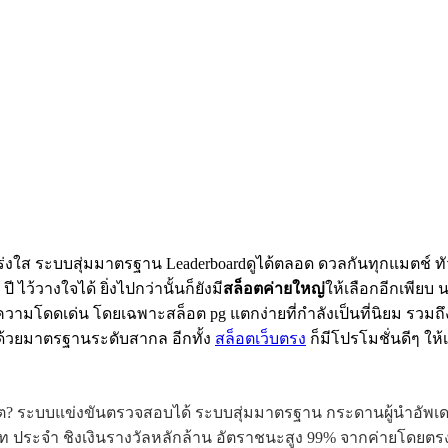
ปร่งใส ระบบสุ่มมาตรฐาน Leaderboardดูได้ตลอด ดวลกันทุกแมตช์
ไว้วางใจได้ ยิ่งไปกว่านั้นก็ยังมี
สล็อตค่ายใหญ่
ให้เลือกอีกเพียบ 
ีความโดดเด่น โดยเฉพาะสล็อต pg แตกง่ายที่กำลังเป็นที่นิยม รวมถึ
ด้วยมาตรฐานระดับสากล อีกทั้ง
สล็อตเว็บตรง
ก็มีโปรโมชั่นดีๆ ให้
ต? ระบบแข่งขันตรวจสอบได้ ระบบสุ่มมาตรฐาน กระดานผู้นำอัพเ
ประจำ ชิงเงินรางวัลหลักล้าน อัตราชนะสูง 99% จากค่ายโดยตรง