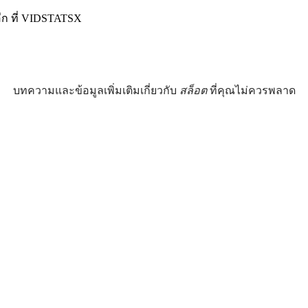
ีก ที่ VIDSTATSX
บทความและข้อมูลเพิ่มเติมเกี่ยวกับ
สล็อต
ที่คุณไม่ควรพลาด