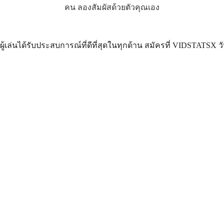
คน ลองสัมผัสด้วยตัวคุณเอง
้เล่นได้รับประสบการณ์ที่ดีที่สุดในทุกด้าน สมัครที่ VIDSTATSX วั