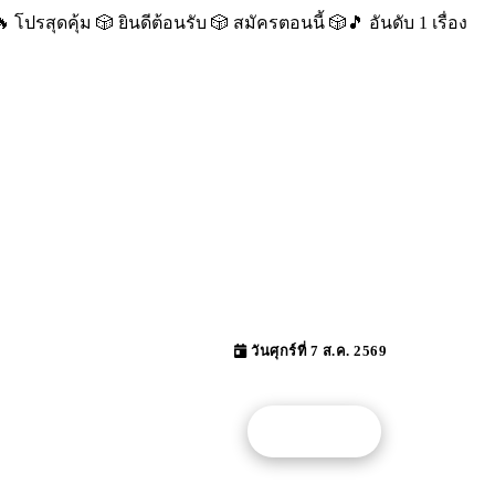
🔥 โปรสุดคุ้ม 🎲 ยินดีต้อนรับ 🎲 สมัครตอนนี้ 🎲
🎵 อันดับ 1 เรื่อง
วันศุกร์ที่ 7 ส.ค. 2569
รับโปรนี้