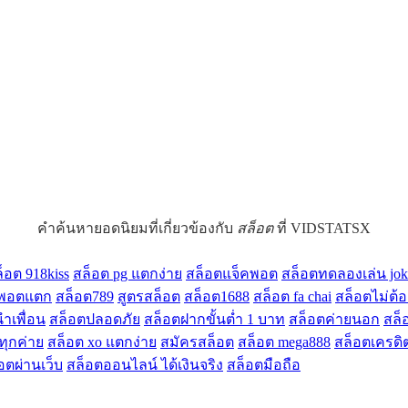
คำค้นหายอดนิยมที่เกี่ยวข้องกับ
สล็อต
ที่ VIDSTATSX
็อต 918kiss
สล็อต pg แตกง่าย
สล็อตแจ็คพอต
สล็อตทดลองเล่น jok
คพอตแตก
สล็อต789
สูตรสล็อต
สล็อต1688
สล็อต fa chai
สล็อตไม่ต้
ำเพื่อน
สล็อตปลอดภัย
สล็อตฝากขั้นต่ำ 1 บาท
สล็อตค่ายนอก
สล็
ุกค่าย
สล็อต xo แตกง่าย
สมัครสล็อต
สล็อต mega888
สล็อตเครดิต
อตผ่านเว็บ
สล็อตออนไลน์ ได้เงินจริง
สล็อตมือถือ