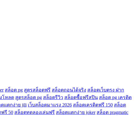
er
สล็อต pg
สูตรสล็อตฟรี
สล็อตถอนได้จริง
สล็อตเว็บตรง ฝาก
องโหลด
สูตรสล็อต pg
สล็อตรีวิว
สล็อตซื้อฟรีสปิน
สล็อต pg เครดิต
อตแตกง่าย jili
เว็บสล็อตมาแรง 2026
สล็อตเครดิตฟรี 150
สล็อต
ฟรี 50
สล็อตทดลองเล่นฟรี
สล็อตแตกง่าย joker
สล็อต pragmatic