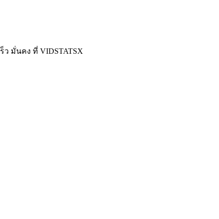
็ว มั่นคง ที่ VIDSTATSX