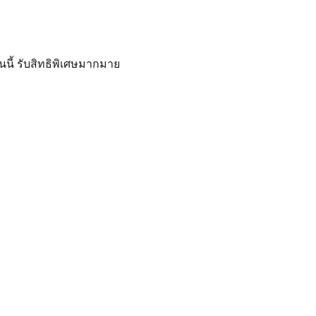
นนี้ รับสิทธิพิเศษมากมาย