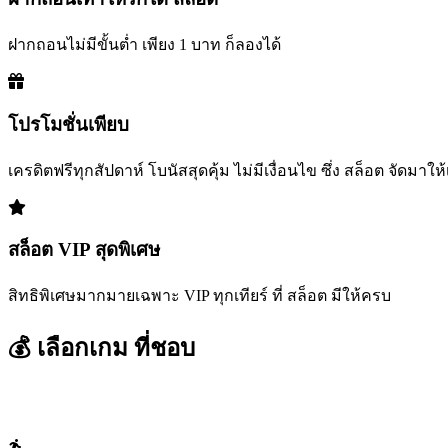
ฝากถอนไม่มีขั้นต่ำ เพียง 1 บาท ก็ลองได้
โปรโมชั่นเพียบ
เครดิตฟรีทุกสัปดาห์ โบนัสสุดคุ้ม ไม่มีเงื่อนไข ซึ่ง สล็อต จัดมาให้เ
สล็อต VIP สุดพิเศษ
สิทธิพิเศษมากมายเฉพาะ VIP ทุกเทียร์ ที่ สล็อต มีให้ครบ
💰 เลือกเกม
ที่ชอบ