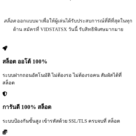
สล็อต
ออกแบบมาเพื่อให้ผู้เล่นได้รับประสบการณ์ที่ดีที่สุดในทุก
ด้าน สมัครที่ VIDSTATSX วันนี้ รับสิทธิพิเศษมากมาย
สล็อต ออโต้ 100%
ระบบฝากถอนอัตโนมัติ ไม่ต้องรอ ไม่ต้องรอคน สัมผัสได้ที่
สล็อต
การันตี 100% สล็อต
ระบบป้องกันขั้นสูง เข้ารหัสด้วย SSL/TLS ครบจบที่ สล็อต