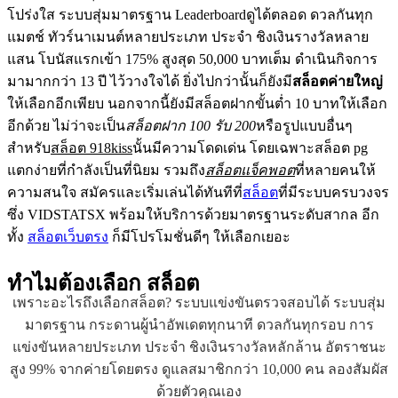
โปร่งใส ระบบสุ่มมาตรฐาน Leaderboardดูได้ตลอด ดวลกันทุก
แมตช์ ทัวร์นาเมนต์หลายประเภท ประจำ ชิงเงินรางวัลหลาย
แสน โบนัสแรกเข้า 175% สูงสุด 50,000 บาทเต็ม ดำเนินกิจการ
มามากกว่า 13 ปี ไว้วางใจได้ ยิ่งไปกว่านั้นก็ยังมี
สล็อตค่ายใหญ่
ให้เลือกอีกเพียบ นอกจากนี้ยังมีสล็อตฝากขั้นต่ำ 10 บาทให้เลือก
อีกด้วย ไม่ว่าจะเป็น
สล็อตฝาก 100 รับ 200
หรือรูปแบบอื่นๆ
สำหรับ
สล็อต 918kiss
นั้นมีความโดดเด่น โดยเฉพาะสล็อต pg
แตกง่ายที่กำลังเป็นที่นิยม รวมถึง
สล็อตแจ็คพอต
ที่หลายคนให้
ความสนใจ สมัครและเริ่มเล่นได้ทันทีที่
สล็อต
ที่มีระบบครบวงจร
ซึ่ง VIDSTATSX พร้อมให้บริการด้วยมาตรฐานระดับสากล อีก
ทั้ง
สล็อตเว็บตรง
ก็มีโปรโมชั่นดีๆ ให้เลือกเยอะ
ทำไมต้องเลือก
สล็อต
เพราะอะไรถึงเลือกสล็อต? ระบบแข่งขันตรวจสอบได้ ระบบสุ่ม
มาตรฐาน กระดานผู้นำอัพเดตทุกนาที ดวลกันทุกรอบ การ
แข่งขันหลายประเภท ประจำ ชิงเงินรางวัลหลักล้าน อัตราชนะ
สูง 99% จากค่ายโดยตรง ดูแลสมาชิกกว่า 10,000 คน ลองสัมผัส
ด้วยตัวคุณเอง