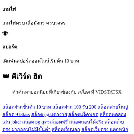
เกมไพ่
เกมไพ่ครบ เสือมังกร ครบวงจร
สปอร์ต
เดิมพันสปอร์ตออนไลน์เริ่มต้น 10 บาท
👑 คีเวิร์ด
ฮิต
คำค้นหายอดนิยมที่เกี่ยวข้องกับ
สล็อต
ที่ VIDSTATSX
สล็อตฝากขั้นต่ำ 10 บาท
สล็อตฝาก 100 รับ 200
สล็อตค่ายใหญ่
สล็อต 918kiss
สล็อต pg แตกง่าย
สล็อตแจ็คพอต
สล็อตทดลอง
เล่น joker
สล็อต pg
สูตรสล็อตฟรี
สล็อตถอนได้จริง
สล็อตเว็บ
ตรง ฝากถอนไม่มีขั้นต่ำ
สล็อตเว็บนอก
สล็อตเว็บตรง แตกหนัก