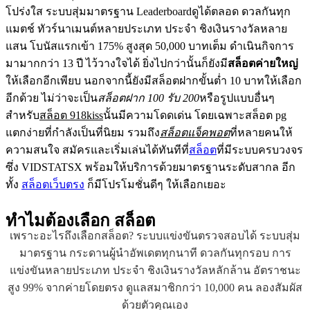
โปร่งใส ระบบสุ่มมาตรฐาน Leaderboardดูได้ตลอด ดวลกันทุก
แมตช์ ทัวร์นาเมนต์หลายประเภท ประจำ ชิงเงินรางวัลหลาย
แสน โบนัสแรกเข้า 175% สูงสุด 50,000 บาทเต็ม ดำเนินกิจการ
มามากกว่า 13 ปี ไว้วางใจได้ ยิ่งไปกว่านั้นก็ยังมี
สล็อตค่ายใหญ่
ให้เลือกอีกเพียบ นอกจากนี้ยังมีสล็อตฝากขั้นต่ำ 10 บาทให้เลือก
อีกด้วย ไม่ว่าจะเป็น
สล็อตฝาก 100 รับ 200
หรือรูปแบบอื่นๆ
สำหรับ
สล็อต 918kiss
นั้นมีความโดดเด่น โดยเฉพาะสล็อต pg
แตกง่ายที่กำลังเป็นที่นิยม รวมถึง
สล็อตแจ็คพอต
ที่หลายคนให้
ความสนใจ สมัครและเริ่มเล่นได้ทันทีที่
สล็อต
ที่มีระบบครบวงจร
ซึ่ง VIDSTATSX พร้อมให้บริการด้วยมาตรฐานระดับสากล อีก
ทั้ง
สล็อตเว็บตรง
ก็มีโปรโมชั่นดีๆ ให้เลือกเยอะ
ทำไมต้องเลือก
สล็อต
เพราะอะไรถึงเลือกสล็อต? ระบบแข่งขันตรวจสอบได้ ระบบสุ่ม
มาตรฐาน กระดานผู้นำอัพเดตทุกนาที ดวลกันทุกรอบ การ
แข่งขันหลายประเภท ประจำ ชิงเงินรางวัลหลักล้าน อัตราชนะ
สูง 99% จากค่ายโดยตรง ดูแลสมาชิกกว่า 10,000 คน ลองสัมผัส
ด้วยตัวคุณเอง