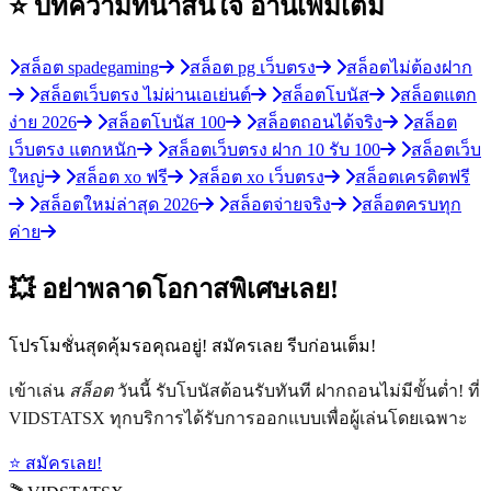
⭐ บทความที่น่าสนใจ
อ่านเพิ่มเติม
สล็อต spadegaming
สล็อต pg เว็บตรง
สล็อตไม่ต้องฝาก
สล็อตเว็บตรง ไม่ผ่านเอเย่นต์
สล็อตโบนัส
สล็อตแตก
ง่าย 2026
สล็อตโบนัส 100
สล็อตถอนได้จริง
สล็อต
เว็บตรง แตกหนัก
สล็อตเว็บตรง ฝาก 10 รับ 100
สล็อตเว็บ
ใหญ่
สล็อต xo ฟรี
สล็อต xo เว็บตรง
สล็อตเครดิตฟรี
สล็อตใหม่ล่าสุด 2026
สล็อตจ่ายจริง
สล็อตครบทุก
ค่าย
💥 อย่าพลาดโอกาสพิเศษเลย!
โปรโมชั่นสุดคุ้มรอคุณอยู่! สมัครเลย รีบก่อนเต็ม!
เข้าเล่น
สล็อต
วันนี้ รับโบนัสต้อนรับทันที ฝากถอนไม่มีขั้นต่ำ! ที่
VIDSTATSX ทุกบริการได้รับการออกแบบเพื่อผู้เล่นโดยเฉพาะ
⭐ สมัครเลย!