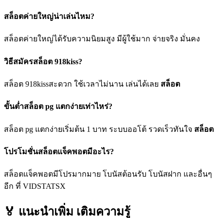
สล็อตค่ายใหญ่น่าเล่นไหม?
สล็อตค่ายใหญ่ได้รับความนิยมสูง มีผู้ใช้มาก จ่ายจริง มั่นคง
วิธีสมัครสล็อต 918kiss?
สล็อต 918kissสะดวก ใช้เวลาไม่นาน เล่นได้เลย
สล็อต
ขั้นต่ำสล็อต pg แตกง่ายเท่าไหร่?
สล็อต pg แตกง่ายเริ่มต้น 1 บาท ระบบออโต้ รวดเร็วทันใจ
สล็อต
โปรโมชั่นสล็อตแจ็คพอตมีอะไร?
สล็อตแจ็คพอตมีโปรมากมาย โบนัสต้อนรับ โบนัสฝาก และอื่นๆ
อีก ที่ VIDSTATSX
🏅 แนะนำเพิ่ม
เติมความรู้